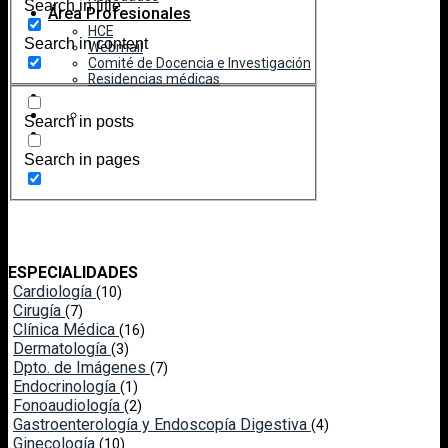
Search in title
Área Profesionales
HCE
Search in content
Webmail
Comité de Docencia e Investigación
Residencias médicas
Search in posts
Search in pages
ESPECIALIDADES
Cardiología
(10)
Cirugía
(7)
Clínica Médica
(16)
Dermatología
(3)
Dpto. de Imágenes
(7)
Endocrinología
(1)
Fonoaudiología
(2)
Gastroenterología y Endoscopía Digestiva
(4)
Ginecología
(10)