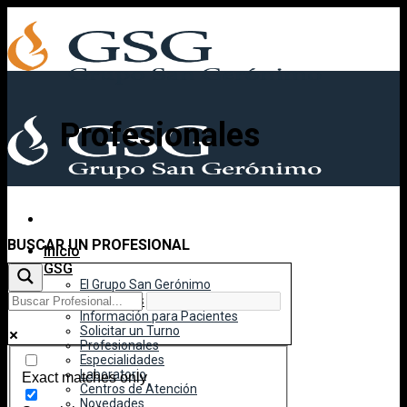
Skip
to
content
Profesionales
BUSCAR UN PROFESIONAL
Inicio
GSG
El Grupo San Gerónimo
Área Pacientes
Información para Pacientes
Solicitar un Turno
Profesionales
Especialidades
Laboratorio
Exact matches only
Centros de Atención
Novedades