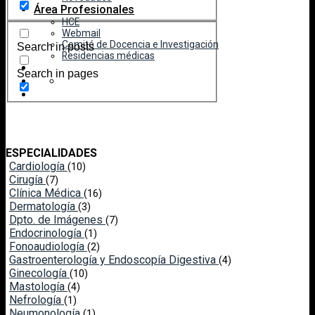
Área Profesionales
HCE
Webmail
Comité de Docencia e Investigación
Search in posts
Residencias médicas
Search in pages
ESPECIALIDADES
Cardiología
(10)
Cirugía
(7)
Clínica Médica
(16)
Dermatología
(3)
Dpto. de Imágenes
(7)
Endocrinología
(1)
Fonoaudiología
(2)
Gastroenterología y Endoscopía Digestiva
(4)
Ginecología
(10)
Mastología
(4)
Nefrología
(1)
Neumonología
(1)