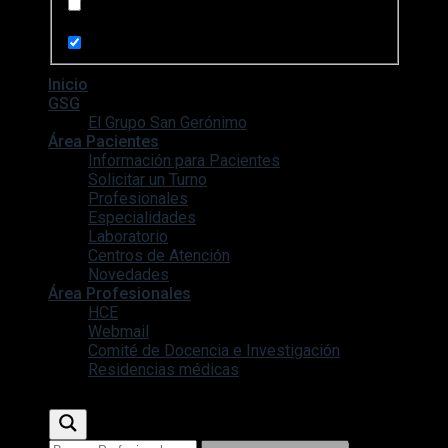
Search in pages
Inicio
GSG
El Grupo San Gerónimo
Área Pacientes
Información para Pacientes
Solicitar un Turno
Profesionales
Especialidades
Laboratorio
Centros de Atención
Novedades
Área Profesionales
HCE
Webmail
Comité de Docencia e Investigación
Residencias médicas