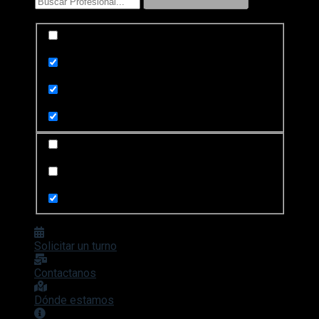
Exact matches only
Search in title
Search in content
Search in posts
Search in pages
Solicitar un turno
Contactanos
Dónde estamos