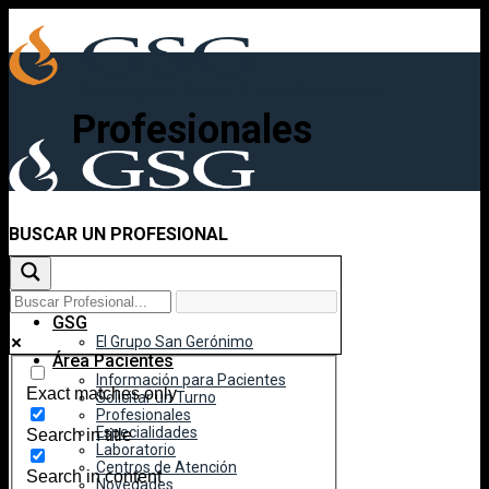
Skip
to
content
Profesionales
BUSCAR UN PROFESIONAL
Inicio
GSG
El Grupo San Gerónimo
Área Pacientes
Información para Pacientes
Exact matches only
Solicitar un Turno
Profesionales
Especialidades
Search in title
Laboratorio
Centros de Atención
Search in content
Novedades