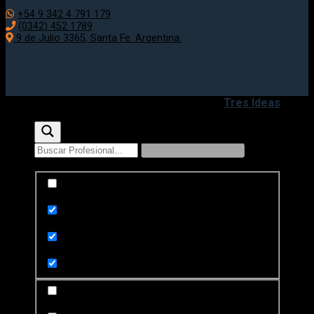
+54 9 342 4 791 179
(0342) 452 1789
9 de Julio 3365, Santa Fe. Argentina.
Copyright 2020 - 2026 ©
Desarrollado por
Tres Ideas
Exact matches only
Search in title
Search in content
Search in posts