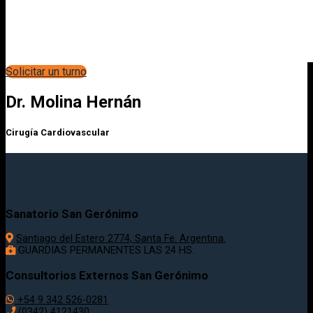
Solicitar un turno
Dr. Molina Hernán
Cirugía Cardiovascular
Sanatorio San Gerónimo
Santiago del Estero 2774, Santa Fe. Argentina.
GUARDIAS PERMANENTES LAS 24 HS.
Consultorios Externos San Gerónimo
+54 9 342 526-0281
(0342) 4121430