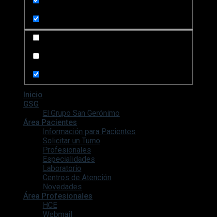
Search in content
Search in posts
Search in pages
Inicio
GSG
El Grupo San Gerónimo
Área Pacientes
Información para Pacientes
Solicitar un Turno
Profesionales
Especialidades
Laboratorio
Centros de Atención
Novedades
Área Profesionales
HCE
Webmail