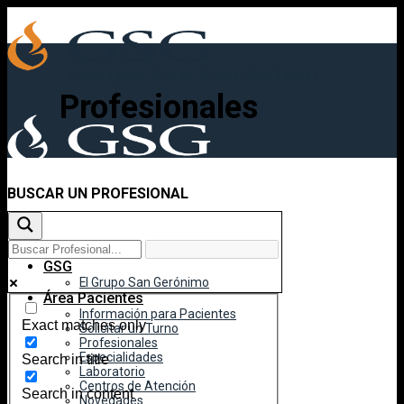
Skip
to
content
Profesionales
BUSCAR UN PROFESIONAL
Inicio
GSG
El Grupo San Gerónimo
Área Pacientes
Información para Pacientes
Exact matches only
Solicitar un Turno
Profesionales
Especialidades
Search in title
Laboratorio
Centros de Atención
Search in content
Novedades