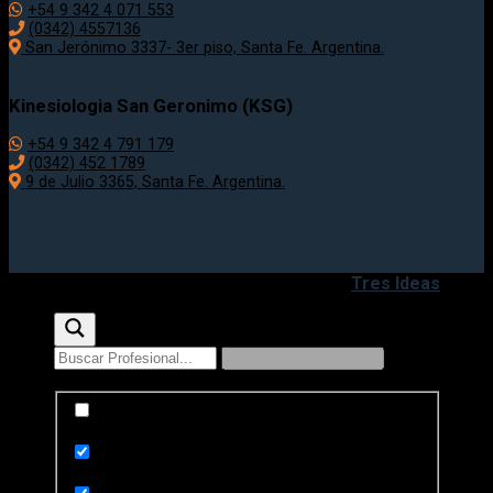
+54 9 342 4 071 553
(0342) 4557136
San Jerónimo 3337- 3er piso, Santa Fe. Argentina.
Kinesiologia San Geronimo (KSG)
+54 9 342 4 791 179
(0342) 452 1789
9 de Julio 3365, Santa Fe. Argentina.
Copyright 2020 - 2026 ©
Desarrollado por
Tres Ideas
Exact matches only
Search in title