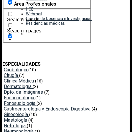
Área Profesionales
HCE
Webmail
Comité de Docencia e Investigación
Search in posts
Residencias médicas
Search in pages
ESPECIALIDADES
Cardiología
(10)
Cirugía
(7)
Clínica Médica
(16)
Dermatología
(3)
Dpto. de Imágenes
(7)
Endocrinología
(1)
Fonoaudiología
(2)
Gastroenterología y Endoscopía Digestiva
(4)
Ginecología
(10)
Mastología
(4)
Nefrología
(1)
Neumonología
(1)