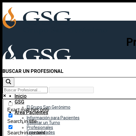
Skip
to
content
P
BUSCAR UN PROFESIONAL
Inicio
GSG
El Grupo San Gerónimo
Exact matches only
Área Pacientes
Información para Pacientes
Search in title
Solicitar un Turno
Profesionales
Especialidades
Search in content