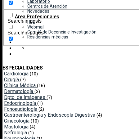
Laboratorio
Centros de Atención
Novedades
Área Profesionales
Search in posts
HCE
Webmail
Comité de Docencia e Investigación
Search in pages
Residencias médicas
ESPECIALIDADES
Cardiología
(10)
Cirugía
(7)
Clínica Médica
(16)
Dermatología
(3)
Dpto. de Imágenes
(7)
Endocrinología
(1)
Fonoaudiología
(2)
Gastroenterología y Endoscopía Digestiva
(4)
Ginecología
(10)
Mastología
(4)
Nefrología
(1)
Neumonología
(1)