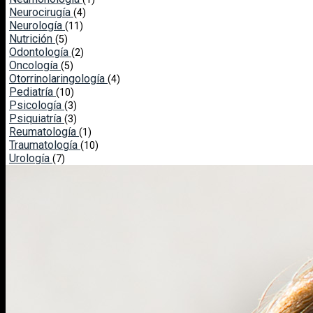
Neurocirugía
(4)
Neurología
(11)
Nutrición
(5)
Odontología
(2)
Oncología
(5)
Otorrinolaringología
(4)
Pediatría
(10)
Psicología
(3)
Psiquiatría
(3)
Reumatología
(1)
Traumatología
(10)
Urología
(7)