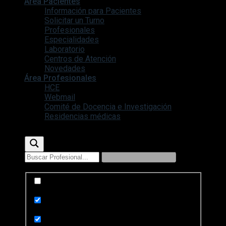
Área Pacientes
Información para Pacientes
Solicitar un Turno
Profesionales
Especialidades
Laboratorio
Centros de Atención
Novedades
Área Profesionales
HCE
Webmail
Comité de Docencia e Investigación
Residencias médicas
Exact matches only
Search in title