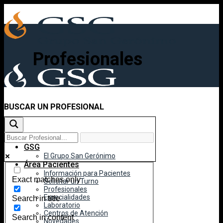
Skip
to
content
Profesionales
BUSCAR UN PROFESIONAL
Inicio
GSG
El Grupo San Gerónimo
Área Pacientes
Información para Pacientes
Exact matches only
Solicitar un Turno
Profesionales
Especialidades
Search in title
Laboratorio
Centros de Atención
Search in content
Novedades