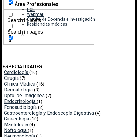
Área Profesionales
HCE
Webmail
Comité de Docencia e Investigación
Search in posts
Residencias médicas
Search in pages
ESPECIALIDADES
Cardiología
(10)
Cirugía
(7)
Clínica Médica
(16)
Dermatología
(3)
Dpto. de Imágenes
(7)
Endocrinología
(1)
Fonoaudiología
(2)
Gastroenterología y Endoscopía Digestiva
(4)
Ginecología
(10)
Mastología
(4)
Nefrología
(1)
Neumonología
(1)