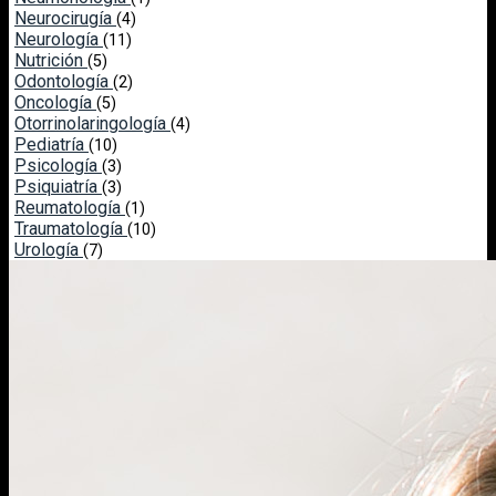
Neurocirugía
(4)
Neurología
(11)
Nutrición
(5)
Odontología
(2)
Oncología
(5)
Otorrinolaringología
(4)
Pediatría
(10)
Psicología
(3)
Psiquiatría
(3)
Reumatología
(1)
Traumatología
(10)
Urología
(7)