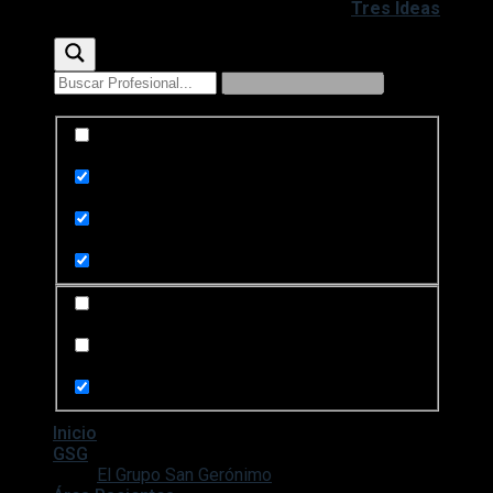
Copyright 2020 - 2026 ©
Desarrollado por
Tres Ideas
Exact matches only
Search in title
Search in content
Search in posts
Search in pages
Inicio
GSG
El Grupo San Gerónimo