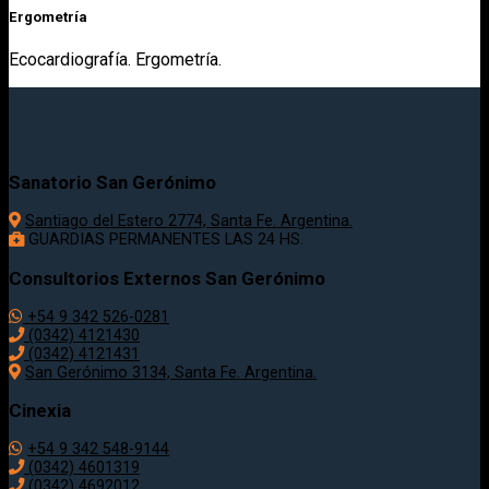
Ergometría
Ecocardiografía. Ergometría.
Sanatorio San Gerónimo
Santiago del Estero 2774, Santa Fe. Argentina.
GUARDIAS PERMANENTES LAS 24 HS.
Consultorios Externos San Gerónimo
+54 9 342 526-0281
(0342) 4121430
(0342) 4121431
San Gerónimo 3134, Santa Fe. Argentina.
Cinexia
+54 9 342 548-9144
(0342) 4601319
(0342) 4692012