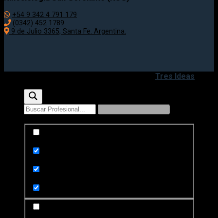
+54 9 342 4 791 179
(0342) 452 1789
9 de Julio 3365, Santa Fe. Argentina.
Copyright 2020 - 2026 ©
Desarrollado por
Tres Ideas
Exact matches only
Search in title
Search in content
Search in posts