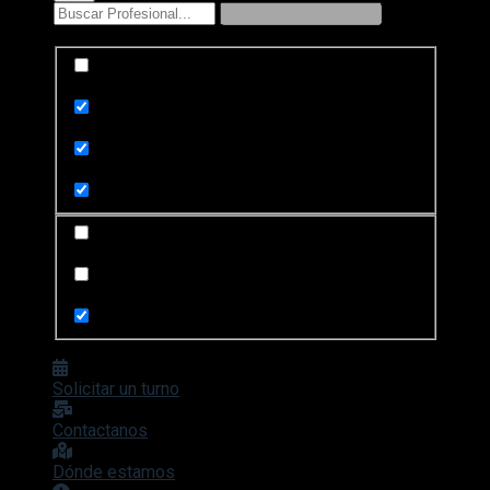
Exact matches only
Search in title
Search in content
Search in posts
Search in pages
Solicitar un turno
Contactanos
Dónde estamos