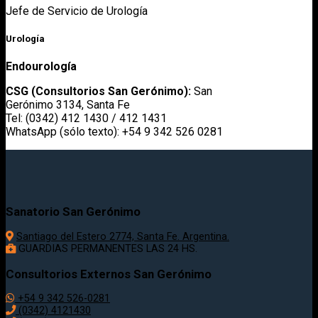
Jefe de Servicio de Urología
Urología
Endourología
CSG (Consultorios San Gerónimo):
San
Gerónimo 3134, Santa Fe
Tel: (0342) 412 1430 / 412 1431
WhatsApp (sólo texto): +54 9 342 526 0281
Sanatorio San Gerónimo
Santiago del Estero 2774, Santa Fe. Argentina.
GUARDIAS PERMANENTES LAS 24 HS.
Consultorios Externos San Gerónimo
+54 9 342 526-0281
(0342) 4121430