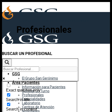
Skip
to
content
Profesionales
BUSCAR UN PROFESIONAL
Inicio
GSG
El Grupo San Gerónimo
Área Pacientes
Información para Pacientes
Exact matches only
Solicitar un Turno
Profesionales
Especialidades
Search in title
Laboratorio
Centros de Atención
Search in content
Novedades