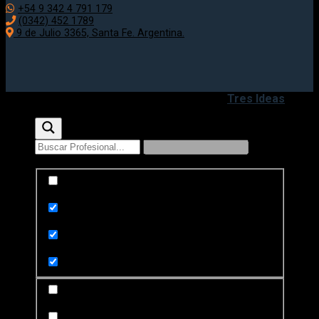
+54 9 342 4 791 179
(0342) 452 1789
9 de Julio 3365, Santa Fe. Argentina.
Copyright 2020 - 2026 ©
Desarrollado por
Tres Ideas
Exact matches only
Search in title
Search in content
Search in posts