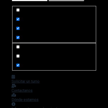
Exact matches only
Search in title
Search in content
Search in posts
Search in pages
Solicitar un turno
Contactanos
Dónde estamos