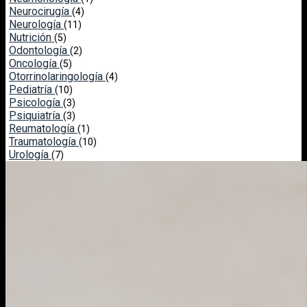
Neurocirugía
(4)
Neurología
(11)
Nutrición
(5)
Odontología
(2)
Oncología
(5)
Otorrinolaringología
(4)
Pediatría
(10)
Psicología
(3)
Psiquiatría
(3)
Reumatología
(1)
Traumatología
(10)
Urología
(7)