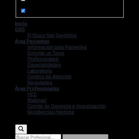
Search in pages
Inicio
GSG
El Grupo San Gerónimo
Área Pacientes
Información para Pacientes
Solicitar un Turno
Profesionales
Especialidades
Laboratorio
Centros de Atención
Novedades
Área Profesionales
HCE
Webmail
Comité de Docencia e Investigación
Residencias médicas