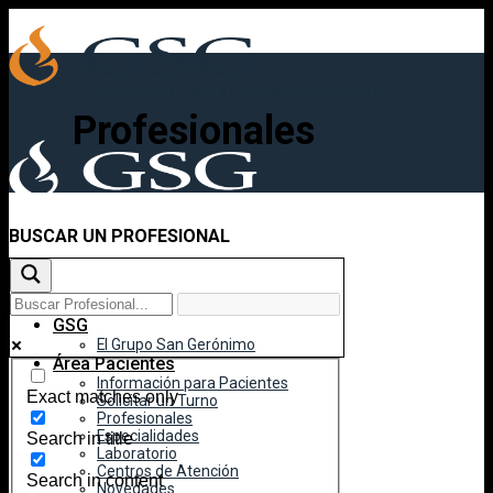
Skip
to
content
Profesionales
BUSCAR UN PROFESIONAL
Inicio
GSG
El Grupo San Gerónimo
Área Pacientes
Información para Pacientes
Exact matches only
Solicitar un Turno
Profesionales
Especialidades
Search in title
Laboratorio
Centros de Atención
Search in content
Novedades