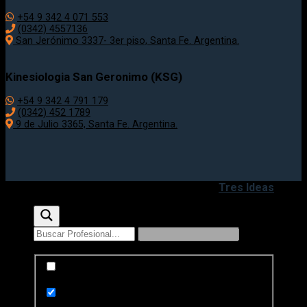
+54 9 342 4 071 553
(0342) 4557136
San Jerónimo 3337- 3er piso, Santa Fe. Argentina.
Kinesiologia San Geronimo (KSG)
+54 9 342 4 791 179
(0342) 452 1789
9 de Julio 3365, Santa Fe. Argentina.
Copyright 2020 - 2026 ©
Desarrollado por
Tres Ideas
Exact matches only
Search in title