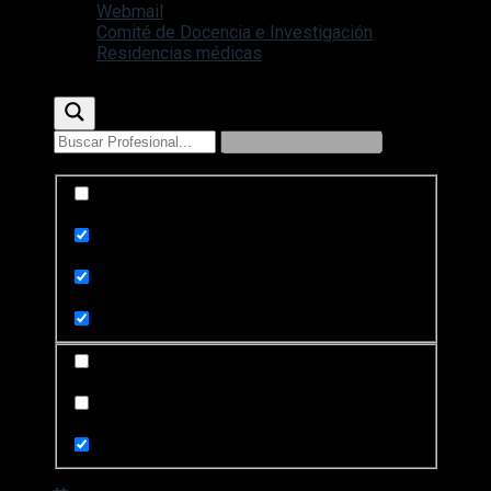
Webmail
Comité de Docencia e Investigación
Residencias médicas
Exact matches only
Search in title
Search in content
Search in posts
Search in pages