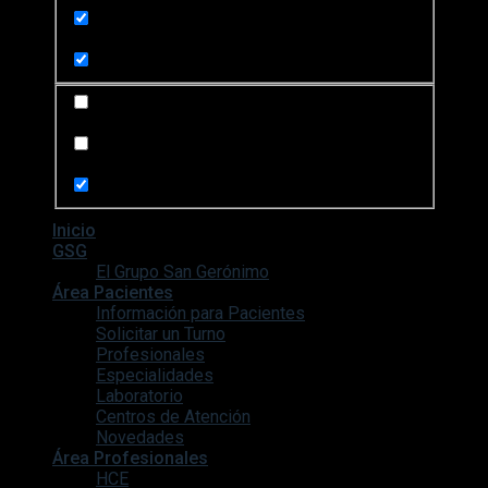
Search in content
Search in posts
Search in pages
Inicio
GSG
El Grupo San Gerónimo
Área Pacientes
Información para Pacientes
Solicitar un Turno
Profesionales
Especialidades
Laboratorio
Centros de Atención
Novedades
Área Profesionales
HCE