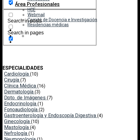
Área Profesionales
HCE
Webmail
Comité de Docencia e Investigación
Search in posts
Residencias médicas
Search in pages
ESPECIALIDADES
Cardiología
(10)
Cirugía
(7)
Clínica Médica
(16)
Dermatología
(3)
Dpto. de Imágenes
(7)
Endocrinología
(1)
Fonoaudiología
(2)
Gastroenterología y Endoscopía Digestiva
(4)
Ginecología
(10)
Mastología
(4)
Nefrología
(1)
Neumonología
(1)