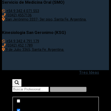
Servicio de Medicina Oral (SMO)
+54 9 342 4 071 553
(0342) 4557136
San Jerónimo 3337- 3er piso, Santa Fe. Argentina.
Kinesiologia San Geronimo (KSG)
+54 9 342 4 791 179
(0342) 452 1789
9 de Julio 3365, Santa Fe. Argentina.
Copyright 2020 - 2026 ©
Desarrollado por
Tres Ideas
Exact matches only