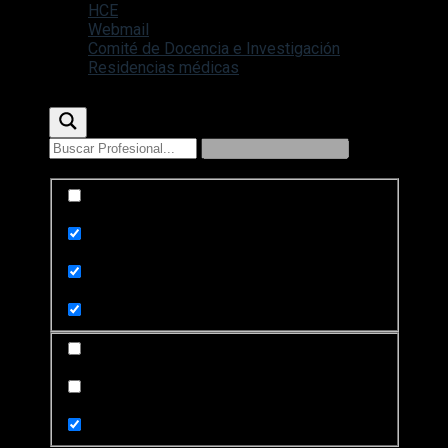
HCE
Webmail
Comité de Docencia e Investigación
Residencias médicas
Exact matches only
Search in title
Search in content
Search in posts
Search in pages