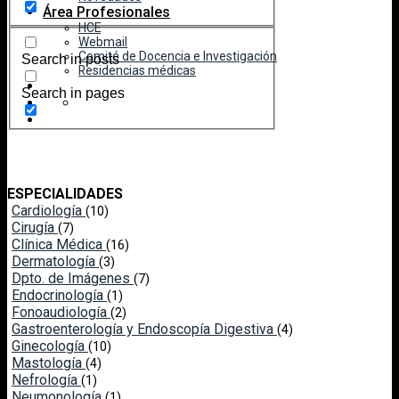
Área Profesionales
HCE
Webmail
Comité de Docencia e Investigación
Search in posts
Residencias médicas
Search in pages
ESPECIALIDADES
Cardiología
(10)
Cirugía
(7)
Clínica Médica
(16)
Dermatología
(3)
Dpto. de Imágenes
(7)
Endocrinología
(1)
Fonoaudiología
(2)
Gastroenterología y Endoscopía Digestiva
(4)
Ginecología
(10)
Mastología
(4)
Nefrología
(1)
Neumonología
(1)