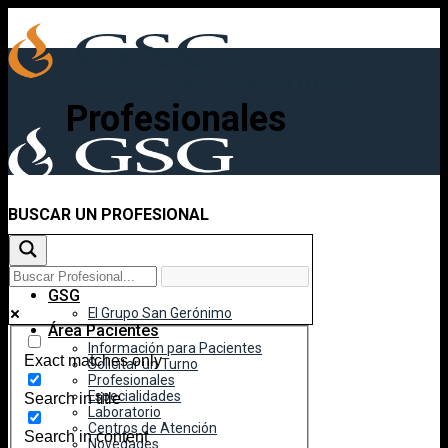
Skip
to
content
Profesionales
BUSCAR UN PROFESIONAL
Inicio
GSG
El Grupo San Gerónimo
Área Pacientes
Información para Pacientes
Exact matches only
Solicitar un Turno
Profesionales
Especialidades
Search in title
Laboratorio
Centros de Atención
Search in content
Novedades