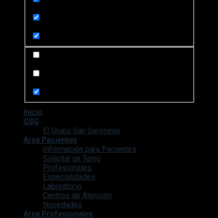
Search in title
Search in content
Search in posts
Search in pages
Inicio
GSG
El Grupo San Gerónimo
Área Pacientes
Información para Pacientes
Solicitar un Turno
Profesionales
Especialidades
Laboratorio
Centros de Atención
Novedades
Área Profesionales