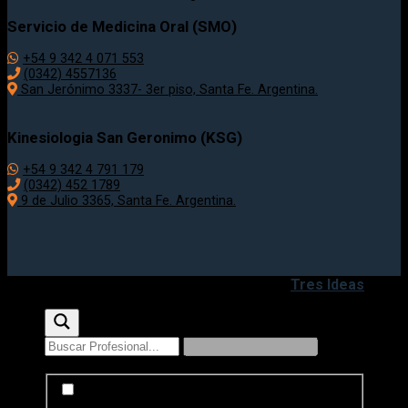
Servicio de Medicina Oral (SMO)
+54 9 342 4 071 553
(0342) 4557136
San Jerónimo 3337- 3er piso, Santa Fe. Argentina.
Kinesiologia San Geronimo (KSG)
+54 9 342 4 791 179
(0342) 452 1789
9 de Julio 3365, Santa Fe. Argentina.
Copyright 2020 - 2026 ©
Desarrollado por
Tres Ideas
Exact matches only