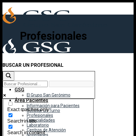
Skip
to
content
Profesionales
BUSCAR UN PROFESIONAL
Inicio
GSG
El Grupo San Gerónimo
Área Pacientes
Información para Pacientes
Exact matches only
Solicitar un Turno
Profesionales
Especialidades
Search in title
Laboratorio
Centros de Atención
Search in content
Novedades