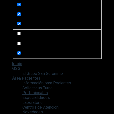
Search in title
Search in content
Search in posts
Search in pages
Inicio
GSG
El Grupo San Gerónimo
Área Pacientes
Información para Pacientes
Solicitar un Turno
Profesionales
Especialidades
Laboratorio
Centros de Atención
Novedades