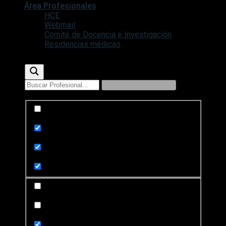
Área Profesionales
HCE
Webmail
Comité de Docencia e Investigación
Residencias médicas
Exact matches only
Search in title
Search in content
Search in posts
Search in pages