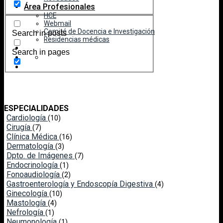
Área Profesionales
HCE
Webmail
Comité de Docencia e Investigación
Search in posts
Residencias médicas
Search in pages
ESPECIALIDADES
Cardiología
(10)
Cirugía
(7)
Clínica Médica
(16)
Dermatología
(3)
Dpto. de Imágenes
(7)
Endocrinología
(1)
Fonoaudiología
(2)
Gastroenterología y Endoscopía Digestiva
(4)
Ginecología
(10)
Mastología
(4)
Nefrología
(1)
Neumonología
(1)