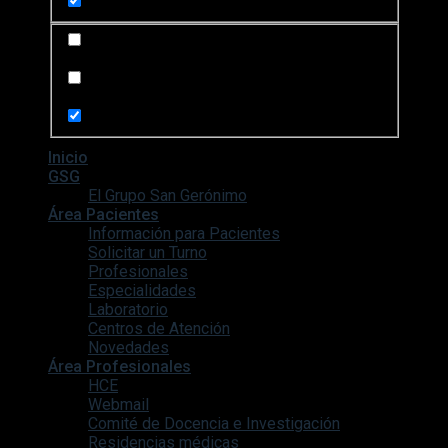
Search in posts
Search in pages
Inicio
GSG
El Grupo San Gerónimo
Área Pacientes
Información para Pacientes
Solicitar un Turno
Profesionales
Especialidades
Laboratorio
Centros de Atención
Novedades
Área Profesionales
HCE
Webmail
Comité de Docencia e Investigación
Residencias médicas