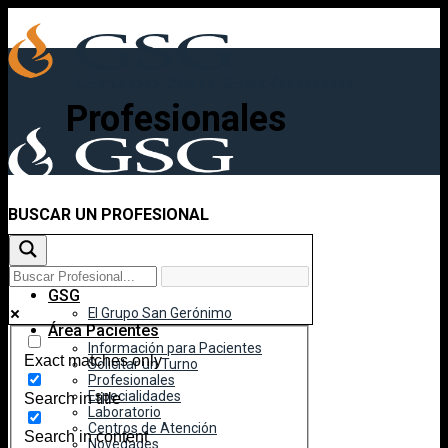
Skip
to
content
Profesionales
BUSCAR UN PROFESIONAL
Inicio
GSG
El Grupo San Gerónimo
Área Pacientes
Información para Pacientes
Exact matches only
Solicitar un Turno
Profesionales
Especialidades
Search in title
Laboratorio
Centros de Atención
Search in content
Novedades