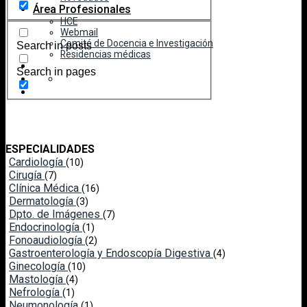
Área Profesionales
HCE
Webmail
Comité de Docencia e Investigación
Search in posts
Residencias médicas
Search in pages
ESPECIALIDADES
Cardiología
(10)
Cirugía
(7)
Clínica Médica
(16)
Dermatología
(3)
Dpto. de Imágenes
(7)
Endocrinología
(1)
Fonoaudiología
(2)
Gastroenterología y Endoscopía Digestiva
(4)
Ginecología
(10)
Mastología
(4)
Nefrología
(1)
Neumonología
(1)