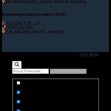
San Jerónimo 3337- 3er piso, Santa Fe. Argentina.
Kinesiologia San Geronimo (KSG)
+54 9 342 4 791 179
(0342) 452 1789
9 de Julio 3365, Santa Fe. Argentina.
Copyright 2020 - 2026 ©
Desarrollado por
Tres Ideas
Exact matches only
Search in title
Search in content