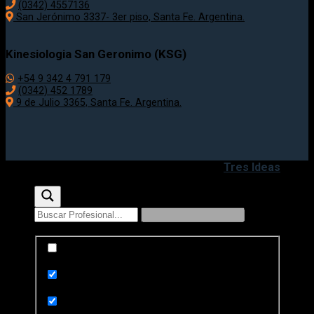
(0342) 4557136
San Jerónimo 3337- 3er piso, Santa Fe. Argentina.
Kinesiologia San Geronimo (KSG)
+54 9 342 4 791 179
(0342) 452 1789
9 de Julio 3365, Santa Fe. Argentina.
Copyright 2020 - 2026 ©
Desarrollado por
Tres Ideas
Exact matches only
Search in title