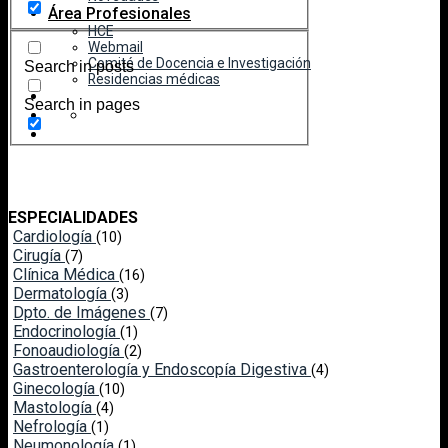
Área Profesionales
HCE
Webmail
Comité de Docencia e Investigación
Search in posts
Residencias médicas
Search in pages
ESPECIALIDADES
Cardiología
(10)
Cirugía
(7)
Clínica Médica
(16)
Dermatología
(3)
Dpto. de Imágenes
(7)
Endocrinología
(1)
Fonoaudiología
(2)
Gastroenterología y Endoscopía Digestiva
(4)
Ginecología
(10)
Mastología
(4)
Nefrología
(1)
Neumonología
(1)