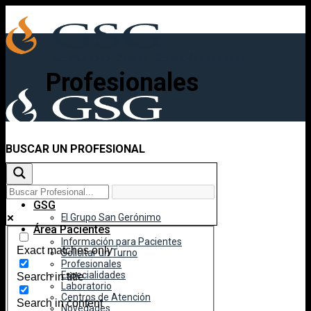
Skip
to
content
Profesionales
BUSCAR UN PROFESIONAL
Inicio
GSG
El Grupo San Gerónimo
Área Pacientes
Información para Pacientes
Exact matches only
Solicitar un Turno
Profesionales
Especialidades
Search in title
Laboratorio
Centros de Atención
Search in content
Novedades