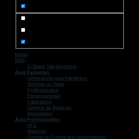
Search in content
Search in posts
Search in pages
Inicio
GSG
El Grupo San Gerónimo
Área Pacientes
Información para Pacientes
Solicitar un Turno
Profesionales
Especialidades
Laboratorio
Centros de Atención
Novedades
Área Profesionales
HCE
Webmail
Comité de Docencia e Investigación