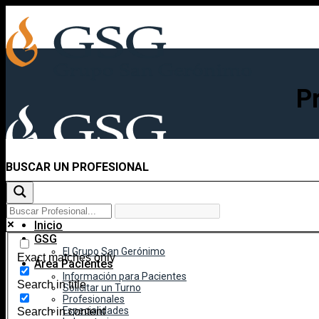
Skip
to
content
P
BUSCAR UN PROFESIONAL
Inicio
GSG
El Grupo San Gerónimo
Exact matches only
Área Pacientes
Información para Pacientes
Search in title
Solicitar un Turno
Profesionales
Especialidades
Search in content