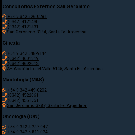
Consultorios Externos San Gerónimo
+54 9 342 526-0281
(0342) 4121430
(0342) 4121431
San Gerónimo 3134, Santa Fe. Argentina.
Cinexia
+54 9 342 548-9144
(0342) 4601319
(0342) 4692012
Av. Aristóbulo del Valle 6145, Santa Fe. Argentina.
Mastología (MAS)
+54 9 342 449-0202
(0342) 4522061
(0342) 4551751
San Jerónimo 3287, Santa Fe. Argentina.
Oncología (ION)
+54 9 342 4 237 947
+54 9 342 5 811 024