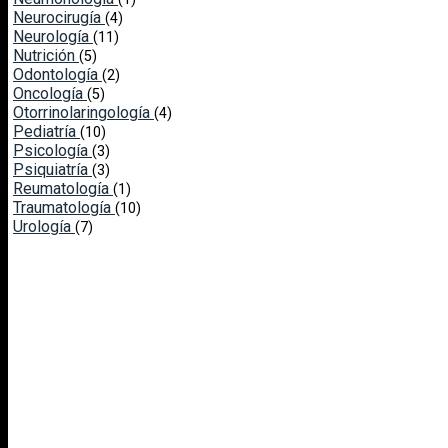
Neurocirugía
(4)
Neurología
(11)
Nutrición
(5)
Odontología
(2)
Oncología
(5)
Otorrinolaringología
(4)
Pediatría
(10)
Psicología
(3)
Psiquiatría
(3)
Reumatología
(1)
Traumatología
(10)
Urología
(7)