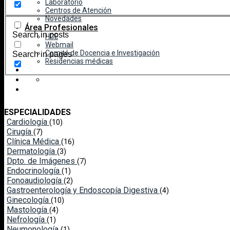
Laboratorio
Centros de Atención
Novedades
Área Profesionales
Search in posts
HCE
Webmail
Comité de Docencia e Investigación
Search in pages
Residencias médicas
ESPECIALIDADES
Cardiología
(10)
Cirugía
(7)
Clínica Médica
(16)
Dermatología
(3)
Dpto. de Imágenes
(7)
Endocrinología
(1)
Fonoaudiología
(2)
Gastroenterología y Endoscopía Digestiva
(4)
Ginecología
(10)
Mastología
(4)
Nefrología
(1)
Neumonología
(1)