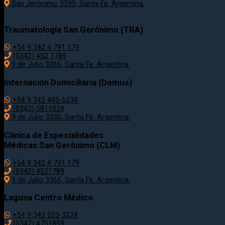
San Jerónimo 3299, Santa Fe. Argentina.
Traumatología
San Gerónimo (TRA)
+54 9 342 4 791 179
(0342)
452 1789
9 de Julio 3365, Santa Fe. Argentina.
Internación Domiciliaria (Domus)
+54 9 342 445-6234
(0342) 5811024
9 de Julio
3330
, Santa Fe. Argentina.
Clinica de Especialidades
Médicas San Gerónimo (CLM)
+54 9 342 4 791 179
(0342) 4521789
9 de Julio 3365, Santa Fe. Argentina.
Laguna Centro Médico
+54 9 342 523-3224
(0342) 4751859