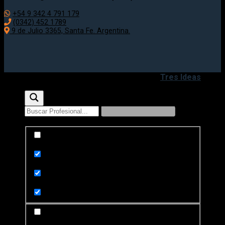
+54 9 342 4 791 179
(0342) 452 1789
9 de Julio 3365, Santa Fe. Argentina.
Copyright 2020 - 2026 ©
Desarrollado por
Tres Ideas
Exact matches only
Search in title
Search in content
Search in posts