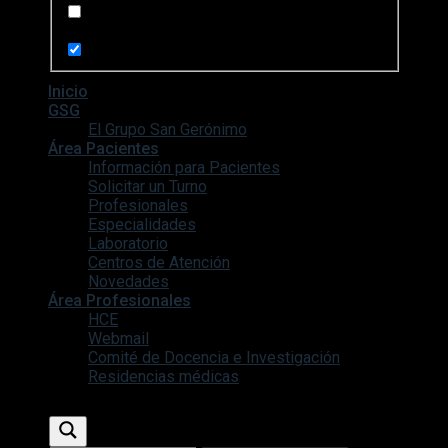
Search in pages
Inicio
GSG
El Grupo San Gerónimo
Área Pacientes
Información para Pacientes
Solicitar un Turno
Profesionales
Especialidades
Laboratorio
Centros de Atención
Novedades
Área Profesionales
HCE
Webmail
Comité de Docencia e Investigación
Residencias médicas