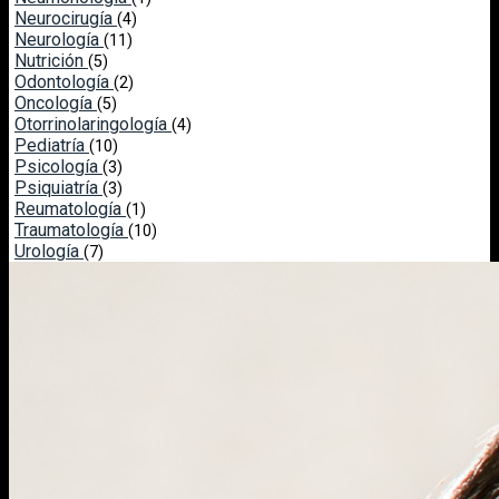
Neurocirugía
(4)
Neurología
(11)
Nutrición
(5)
Odontología
(2)
Oncología
(5)
Otorrinolaringología
(4)
Pediatría
(10)
Psicología
(3)
Psiquiatría
(3)
Reumatología
(1)
Traumatología
(10)
Urología
(7)