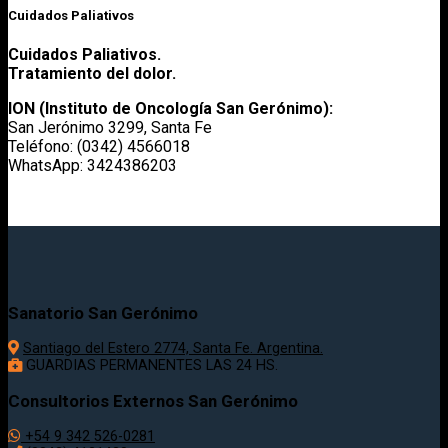
Cuidados Paliativos
Cuidados Paliativos.
Tratamiento del dolor.
ION (Instituto de Oncología San Gerónimo):
San Jerónimo 3299, Santa Fe
Teléfono: (0342) 4566018
WhatsApp: 3424386203
Sanatorio San Gerónimo
Santiago del Estero 2774, Santa Fe. Argentina.
GUARDIAS PERMANENTES LAS 24 HS.
Consultorios Externos San Gerónimo
+54 9 342 526-0281