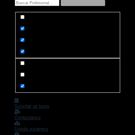
Exact matches only
Search in title
Search in content
Search in posts
Search in pages
Solicitar un turno
Contactanos
Dónde estamos