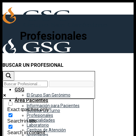
Skip
to
content
Profesionales
BUSCAR UN PROFESIONAL
Inicio
GSG
El Grupo San Gerónimo
Área Pacientes
Información para Pacientes
Exact matches only
Solicitar un Turno
Profesionales
Especialidades
Search in title
Laboratorio
Centros de Atención
Search in content
Novedades