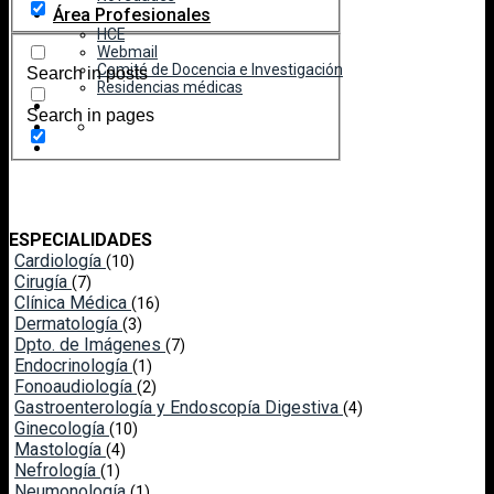
Área Profesionales
HCE
Webmail
Comité de Docencia e Investigación
Search in posts
Residencias médicas
Search in pages
ESPECIALIDADES
Cardiología
(10)
Cirugía
(7)
Clínica Médica
(16)
Dermatología
(3)
Dpto. de Imágenes
(7)
Endocrinología
(1)
Fonoaudiología
(2)
Gastroenterología y Endoscopía Digestiva
(4)
Ginecología
(10)
Mastología
(4)
Nefrología
(1)
Neumonología
(1)