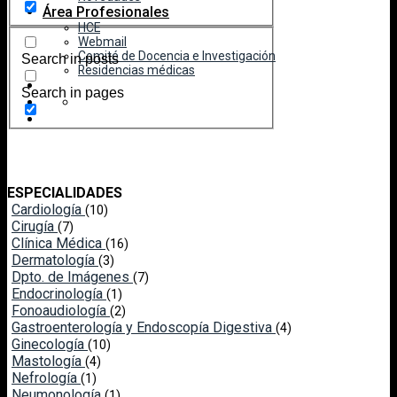
Área Profesionales
HCE
Webmail
Comité de Docencia e Investigación
Search in posts
Residencias médicas
Search in pages
ESPECIALIDADES
Cardiología
(10)
Cirugía
(7)
Clínica Médica
(16)
Dermatología
(3)
Dpto. de Imágenes
(7)
Endocrinología
(1)
Fonoaudiología
(2)
Gastroenterología y Endoscopía Digestiva
(4)
Ginecología
(10)
Mastología
(4)
Nefrología
(1)
Neumonología
(1)