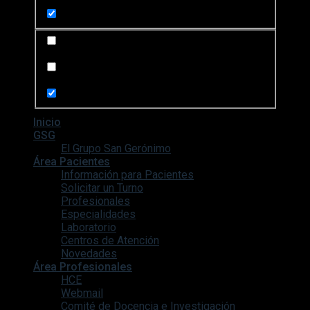
Search in content
Search in posts
Search in pages
Inicio
GSG
El Grupo San Gerónimo
Área Pacientes
Información para Pacientes
Solicitar un Turno
Profesionales
Especialidades
Laboratorio
Centros de Atención
Novedades
Área Profesionales
HCE
Webmail
Comité de Docencia e Investigación