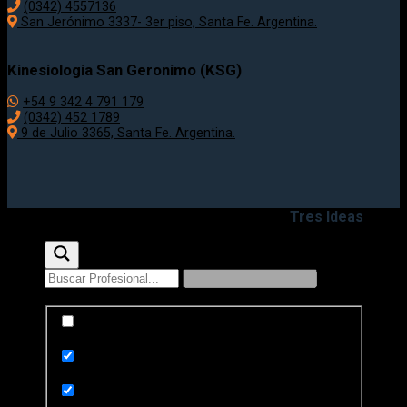
(0342) 4557136
San Jerónimo 3337- 3er piso, Santa Fe. Argentina.
Kinesiologia San Geronimo (KSG)
+54 9 342 4 791 179
(0342) 452 1789
9 de Julio 3365, Santa Fe. Argentina.
Copyright 2020 - 2026 ©
Desarrollado por
Tres Ideas
Exact matches only
Search in title