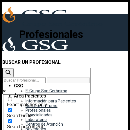
Skip
to
content
Profesionales
BUSCAR UN PROFESIONAL
Inicio
GSG
El Grupo San Gerónimo
Área Pacientes
Información para Pacientes
Exact matches only
Solicitar un Turno
Profesionales
Especialidades
Search in title
Laboratorio
Centros de Atención
Search in content
Novedades