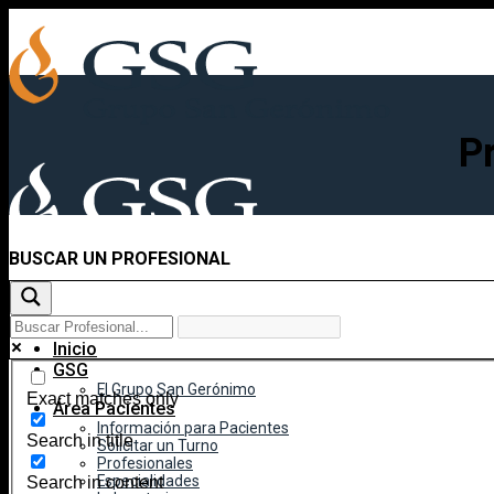
Skip
to
content
P
BUSCAR UN PROFESIONAL
Inicio
GSG
El Grupo San Gerónimo
Exact matches only
Área Pacientes
Información para Pacientes
Search in title
Solicitar un Turno
Profesionales
Especialidades
Search in content