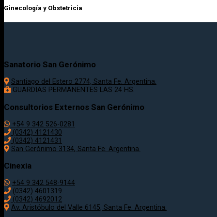
Ginecología y Obstetricia
Sanatorio San Gerónimo
Santiago del Estero 2774, Santa Fe. Argentina.
GUARDIAS PERMANENTES LAS 24 HS.
Consultorios Externos San Gerónimo
+54 9 342 526-0281
(0342) 4121430
(0342) 4121431
San Gerónimo 3134, Santa Fe. Argentina.
Cinexia
+54 9 342 548-9144
(0342) 4601319
(0342) 4692012
Av. Aristóbulo del Valle 6145, Santa Fe. Argentina.