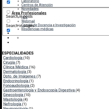
Laboratorio
Centros de Atención
Novedades
Área Profesionales
Search in posts
HCE
Webmail
Comité de Docencia e Investigación
Search in pages
Residencias médicas
ESPECIALIDADES
Cardiología
(10)
Cirugía
(7)
Clínica Médica
(16)
Dermatología
(3)
Dpto. de Imágenes
(7)
Endocrinología
(1)
Fonoaudiología
(2)
Gastroenterología y Endoscopía Digestiva
(4)
Ginecología
(10)
Mastología
(4)
Nefrología
(1)
Neumonología
(1)