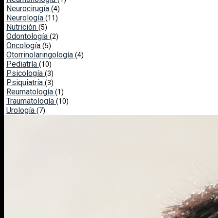
Neurocirugía
(4)
Neurología
(11)
Nutrición
(5)
Odontología
(2)
Oncología
(5)
Otorrinolaringología
(4)
Pediatría
(10)
Psicología
(3)
Psiquiatría
(3)
Reumatología
(1)
Traumatología
(10)
Urología
(7)