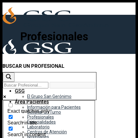
Skip
to
content
Profesionales
BUSCAR UN PROFESIONAL
Inicio
GSG
El Grupo San Gerónimo
Área Pacientes
Información para Pacientes
Exact matches only
Solicitar un Turno
Profesionales
Especialidades
Search in title
Laboratorio
Centros de Atención
Search in content
Novedades