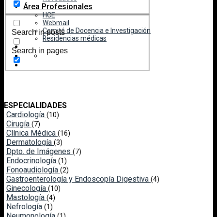
Área Profesionales
HCE
Webmail
Comité de Docencia e Investigación
Search in posts
Residencias médicas
Search in pages
ESPECIALIDADES
Cardiología
(10)
Cirugía
(7)
Clínica Médica
(16)
Dermatología
(3)
Dpto. de Imágenes
(7)
Endocrinología
(1)
Fonoaudiología
(2)
Gastroenterología y Endoscopía Digestiva
(4)
Ginecología
(10)
Mastología
(4)
Nefrología
(1)
Neumonología
(1)