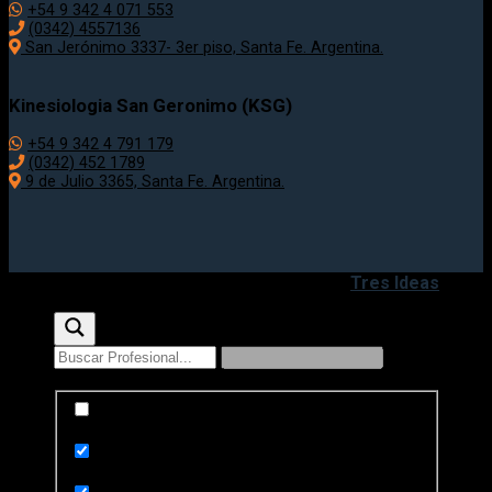
+54 9 342 4 071 553
(0342) 4557136
San Jerónimo 3337- 3er piso, Santa Fe. Argentina.
Kinesiologia San Geronimo (KSG)
+54 9 342 4 791 179
(0342) 452 1789
9 de Julio 3365, Santa Fe. Argentina.
Copyright 2020 - 2026 ©
Desarrollado por
Tres Ideas
Exact matches only
Search in title