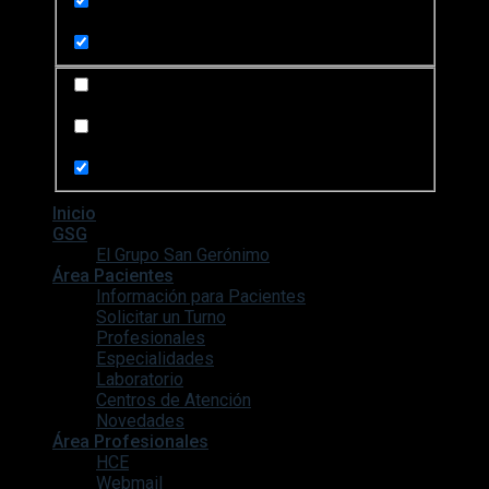
Search in content
Search in posts
Search in pages
Inicio
GSG
El Grupo San Gerónimo
Área Pacientes
Información para Pacientes
Solicitar un Turno
Profesionales
Especialidades
Laboratorio
Centros de Atención
Novedades
Área Profesionales
HCE
Webmail