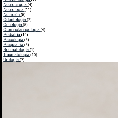
Neurocirugía
(4)
Neurología
(11)
Nutrición
(5)
Odontología
(2)
Oncología
(5)
Otorrinolaringología
(4)
Pediatría
(10)
Psicología
(3)
Psiquiatría
(3)
Reumatología
(1)
Traumatología
(10)
Urología
(7)