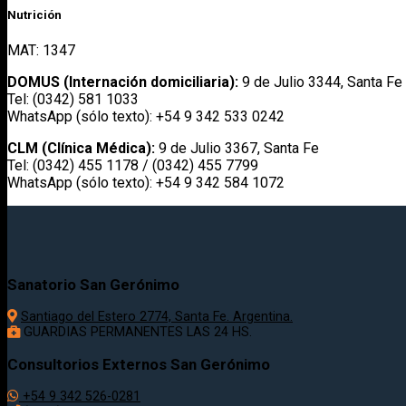
Nutrición
MAT: 1347
DOMUS (Internación domiciliaria):
9 de Julio 3344, Santa Fe
Tel: (0342) 581 1033
WhatsApp (sólo texto): +54 9 342 533 0242
CLM (Clínica Médica):
9 de Julio 3367, Santa Fe
Tel: (0342) 455 1178 / (0342) 455 7799
WhatsApp (sólo texto): +54 9 342 584 1072
Sanatorio San Gerónimo
Santiago del Estero 2774, Santa Fe. Argentina.
GUARDIAS PERMANENTES LAS 24 HS.
Consultorios Externos San Gerónimo
+54 9 342 526-0281