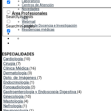
Laboratorio
Centros de Atención
Novedades
Área Profesionales
Search in posts
HCE
Webmail
Comité de Docencia e Investigación
Search in pages
Residencias médicas
ESPECIALIDADES
Cardiología
(10)
Cirugía
(7)
Clínica Médica
(16)
Dermatología
(3)
Dpto. de Imágenes
(7)
Endocrinología
(1)
Fonoaudiología
(2)
Gastroenterología y Endoscopía Digestiva
(4)
Ginecología
(10)
Mastología
(4)
Nefrología
(1)
Neumonología
(1)