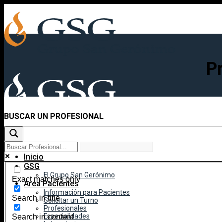
Skip
to
content
P
BUSCAR UN PROFESIONAL
Inicio
GSG
El Grupo San Gerónimo
Exact matches only
Área Pacientes
Información para Pacientes
Search in title
Solicitar un Turno
Profesionales
Especialidades
Search in content