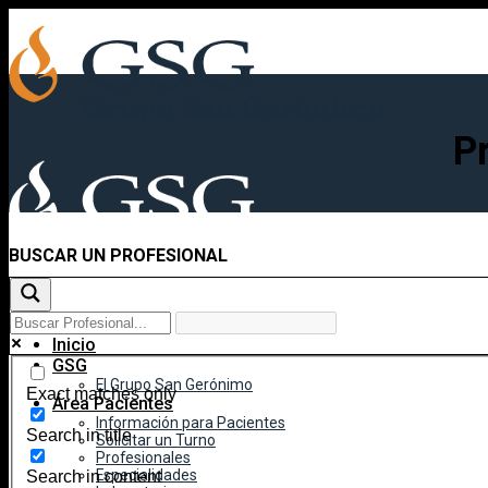
Skip
to
content
P
BUSCAR UN PROFESIONAL
Inicio
GSG
El Grupo San Gerónimo
Exact matches only
Área Pacientes
Información para Pacientes
Search in title
Solicitar un Turno
Profesionales
Especialidades
Search in content