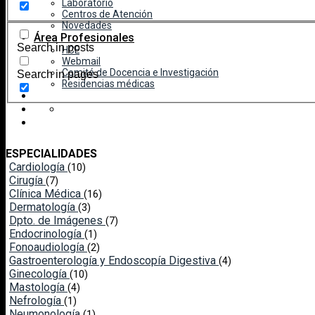
Laboratorio
Centros de Atención
Novedades
Área Profesionales
Search in posts
HCE
Webmail
Comité de Docencia e Investigación
Search in pages
Residencias médicas
ESPECIALIDADES
Cardiología
(10)
Cirugía
(7)
Clínica Médica
(16)
Dermatología
(3)
Dpto. de Imágenes
(7)
Endocrinología
(1)
Fonoaudiología
(2)
Gastroenterología y Endoscopía Digestiva
(4)
Ginecología
(10)
Mastología
(4)
Nefrología
(1)
Neumonología
(1)