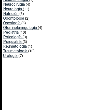
Neurocirugía
(4)
Neurología
(11)
Nutrición
(5)
Odontología
(2)
Oncología
(5)
Otorrinolaringología
(4)
Pediatría
(10)
Psicología
(3)
Psiquiatría
(3)
Reumatología
(1)
Traumatología
(10)
Urología
(7)