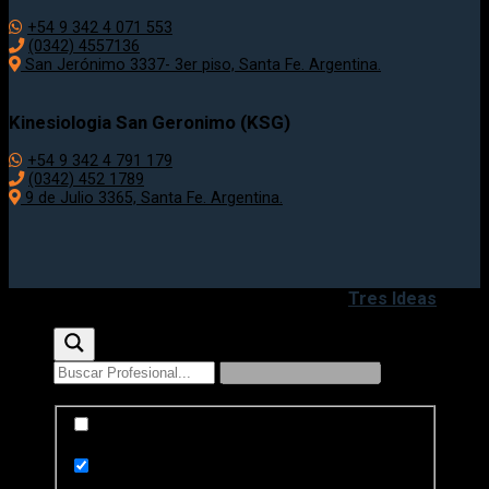
+54 9 342 4 071 553
(0342) 4557136
San Jerónimo 3337- 3er piso, Santa Fe. Argentina.
Kinesiologia San Geronimo (KSG)
+54 9 342 4 791 179
(0342) 452 1789
9 de Julio 3365, Santa Fe. Argentina.
Copyright 2020 - 2026 ©
Desarrollado por
Tres Ideas
Exact matches only
Search in title