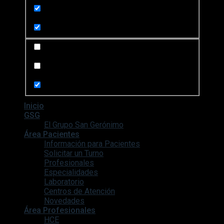
Search in content
Search in posts
Search in pages
Inicio
GSG
El Grupo San Gerónimo
Área Pacientes
Información para Pacientes
Solicitar un Turno
Profesionales
Especialidades
Laboratorio
Centros de Atención
Novedades
Área Profesionales
HCE