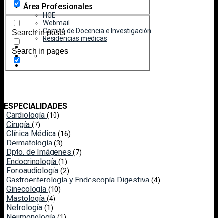
Área Profesionales
HCE
Webmail
Comité de Docencia e Investigación
Search in posts
Residencias médicas
Search in pages
ESPECIALIDADES
Cardiología
(10)
Cirugía
(7)
Clínica Médica
(16)
Dermatología
(3)
Dpto. de Imágenes
(7)
Endocrinología
(1)
Fonoaudiología
(2)
Gastroenterología y Endoscopía Digestiva
(4)
Ginecología
(10)
Mastología
(4)
Nefrología
(1)
Neumonología
(1)