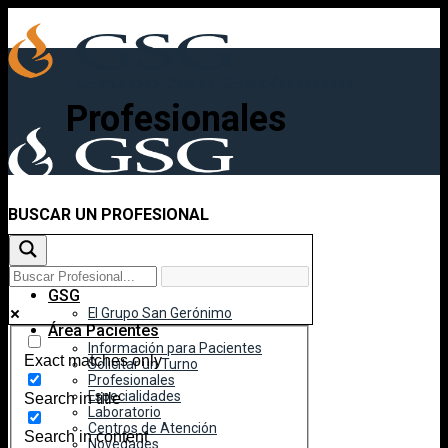
Skip
to
content
Profesionales
BUSCAR UN PROFESIONAL
Inicio
GSG
El Grupo San Gerónimo
Área Pacientes
Información para Pacientes
Exact matches only
Solicitar un Turno
Profesionales
Especialidades
Search in title
Laboratorio
Centros de Atención
Search in content
Novedades