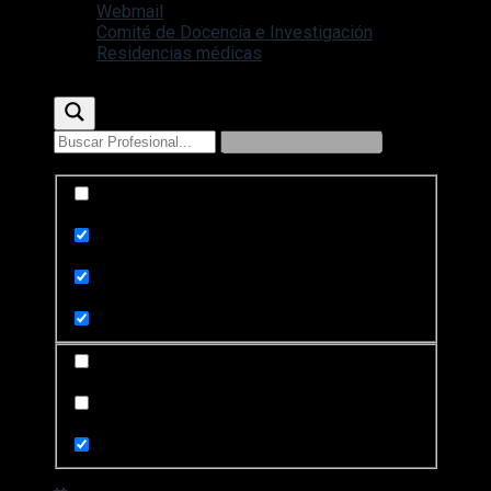
Webmail
Comité de Docencia e Investigación
Residencias médicas
Exact matches only
Search in title
Search in content
Search in posts
Search in pages