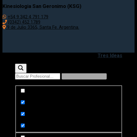
Kinesiologia San Geronimo (KSG)
+54 9 342 4 791 179
(0342) 452 1789
9 de Julio 3365, Santa Fe. Argentina.
Copyright 2020 - 2026 ©
Desarrollado por
Tres Ideas
Exact matches only
Search in title
Search in content