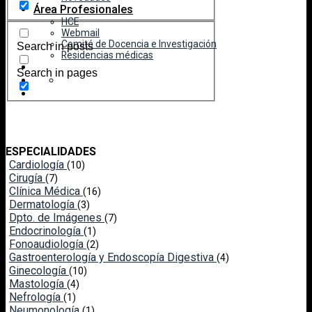
Área Profesionales
HCE
Webmail
Comité de Docencia e Investigación
Search in posts
Residencias médicas
Search in pages
ESPECIALIDADES
Cardiología
(10)
Cirugía
(7)
Clínica Médica
(16)
Dermatología
(3)
Dpto. de Imágenes
(7)
Endocrinología
(1)
Fonoaudiología
(2)
Gastroenterología y Endoscopía Digestiva
(4)
Ginecología
(10)
Mastología
(4)
Nefrología
(1)
Neumonología
(1)