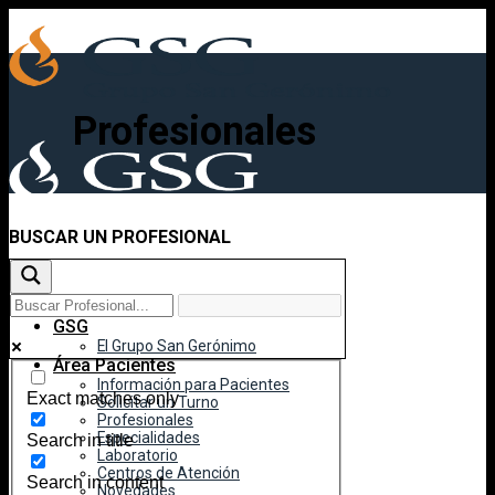
Skip
to
content
Profesionales
BUSCAR UN PROFESIONAL
Inicio
GSG
El Grupo San Gerónimo
Área Pacientes
Información para Pacientes
Exact matches only
Solicitar un Turno
Profesionales
Especialidades
Search in title
Laboratorio
Centros de Atención
Search in content
Novedades