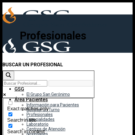
Skip
to
content
Profesionales
BUSCAR UN PROFESIONAL
Inicio
GSG
El Grupo San Gerónimo
Área Pacientes
Información para Pacientes
Exact matches only
Solicitar un Turno
Profesionales
Especialidades
Search in title
Laboratorio
Centros de Atención
Search in content
Novedades