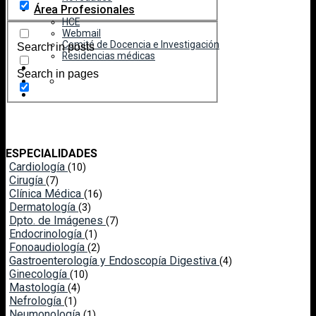
Área Profesionales
HCE
Webmail
Comité de Docencia e Investigación
Search in posts
Residencias médicas
Search in pages
ESPECIALIDADES
Cardiología
(10)
Cirugía
(7)
Clínica Médica
(16)
Dermatología
(3)
Dpto. de Imágenes
(7)
Endocrinología
(1)
Fonoaudiología
(2)
Gastroenterología y Endoscopía Digestiva
(4)
Ginecología
(10)
Mastología
(4)
Nefrología
(1)
Neumonología
(1)