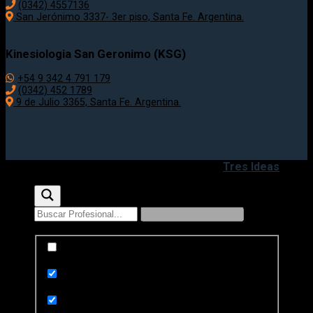
(0342) 4557136
San Jerónimo 3337- 3er piso, Santa Fe. Argentina.
Kinesiologia San Geronimo (KSG)
+54 9 342 4 791 179
(0342) 452 1789
9 de Julio 3365, Santa Fe. Argentina.
Copyright 2020 - 2026 ©
Desarrollado por
Tres Ideas
Exact matches only
Search in title