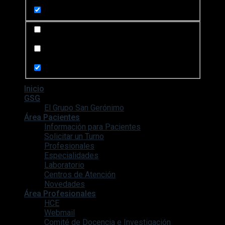
Search in content
Search in posts
Search in pages
Inicio
GSG
El Grupo San Gerónimo
Área Pacientes
Información para Pacientes
Solicitar un Turno
Profesionales
Especialidades
Laboratorio
Centros de Atención
Novedades
Área Profesionales
HCE
Webmail
Comité de Docencia e Investigación