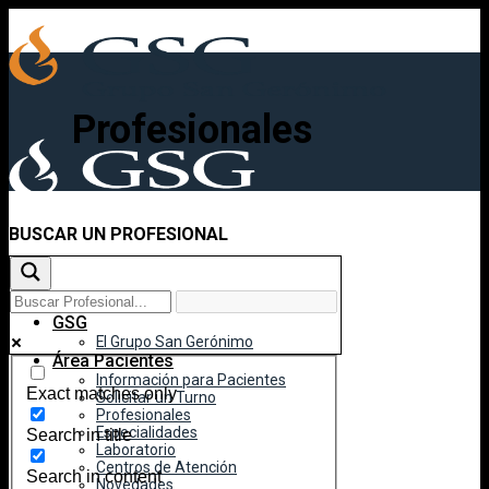
Skip
to
content
Profesionales
BUSCAR UN PROFESIONAL
Inicio
GSG
El Grupo San Gerónimo
Área Pacientes
Información para Pacientes
Exact matches only
Solicitar un Turno
Profesionales
Especialidades
Search in title
Laboratorio
Centros de Atención
Search in content
Novedades