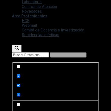
Laboratorio
Centros de Atención
Novedades
Área Profesionales
HCE
Webmail
Comité de Docencia e Investigación
Residencias médicas
Exact matches only
Search in title
Search in content
Search in posts