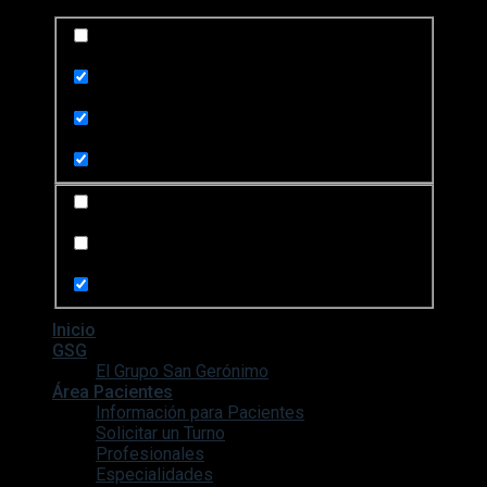
Exact matches only
Search in title
Search in content
Search in posts
Search in pages
Inicio
GSG
El Grupo San Gerónimo
Área Pacientes
Información para Pacientes
Solicitar un Turno
Profesionales
Especialidades