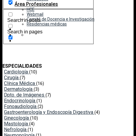
Área Profesionales
HCE
Webmail
Comité de Docencia e Investigación
Search in posts
Residencias médicas
Search in pages
ESPECIALIDADES
Cardiología
(10)
Cirugía
(7)
Clínica Médica
(16)
Dermatología
(3)
Dpto. de Imágenes
(7)
Endocrinología
(1)
Fonoaudiología
(2)
Gastroenterología y Endoscopía Digestiva
(4)
Ginecología
(10)
Mastología
(4)
Nefrología
(1)
Neumonología
(1)