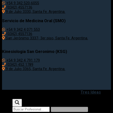
+54 9 342 520-6055
(0342) 4557136
9 de Julio 3330, Santa Fe. Argentina.
Servicio de Medicina Oral (SMO)
+54 9 342 4 071 553
(0342) 4557136
San Jerónimo 3337- 3er piso, Santa Fe. Argentina.
Kinesiologia San Geronimo (KSG)
+54 9 342 4 791 179
(0342) 452 1789
9 de Julio 3365, Santa Fe. Argentina.
Copyright 2020 - 2026 ©
Desarrollado por
Tres Ideas