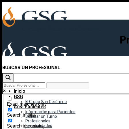
Skip
to
content
P
BUSCAR UN PROFESIONAL
Inicio
GSG
El Grupo San Gerónimo
Exact matches only
Área Pacientes
Información para Pacientes
Search in title
Solicitar un Turno
Profesionales
Especialidades
Search in content