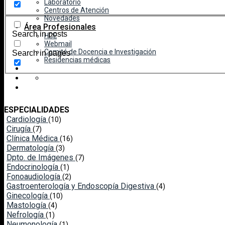
Laboratorio
Centros de Atención
Novedades
Área Profesionales
Search in posts
HCE
Webmail
Comité de Docencia e Investigación
Search in pages
Residencias médicas
ESPECIALIDADES
Cardiología
(10)
Cirugía
(7)
Clínica Médica
(16)
Dermatología
(3)
Dpto. de Imágenes
(7)
Endocrinología
(1)
Fonoaudiología
(2)
Gastroenterología y Endoscopía Digestiva
(4)
Ginecología
(10)
Mastología
(4)
Nefrología
(1)
Neumonología
(1)