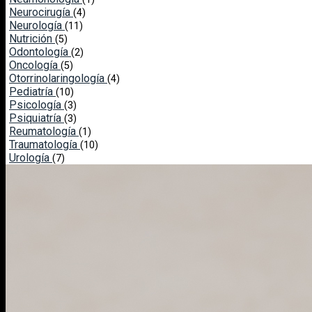
Neurocirugía
(4)
Neurología
(11)
Nutrición
(5)
Odontología
(2)
Oncología
(5)
Otorrinolaringología
(4)
Pediatría
(10)
Psicología
(3)
Psiquiatría
(3)
Reumatología
(1)
Traumatología
(10)
Urología
(7)