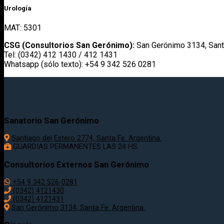
Urología
MAT: 5301
CSG (Consultorios San Gerónimo):
San Gerónimo 3134, Sant
Tel: (0342) 412 1430 / 412 1431
Whatsapp (sólo texto): +54 9 342 526 0281
Sanatorio San Gerónimo
Santiago del Estero 2774, Santa Fe. Argentina.
GUARDIAS PERMANENTES LAS 24 HS.
Consultorios Externos San Gerónimo
+54 9 342 526-0281
(0342) 4121430
(0342) 4121431
San Gerónimo 3134, Santa Fe. Argentina.