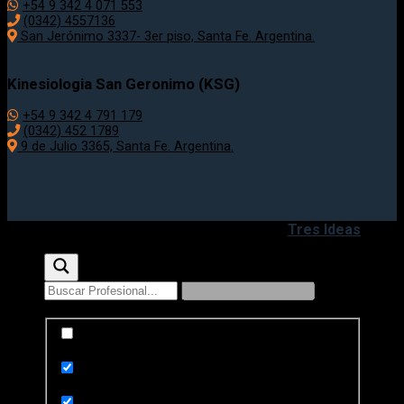
+54 9 342 4 071 553
(0342) 4557136
San Jerónimo 3337- 3er piso, Santa Fe. Argentina.
Kinesiologia San Geronimo (KSG)
+54 9 342 4 791 179
(0342) 452 1789
9 de Julio 3365, Santa Fe. Argentina.
Copyright 2020 - 2026 ©
Desarrollado por
Tres Ideas
Exact matches only
Search in title