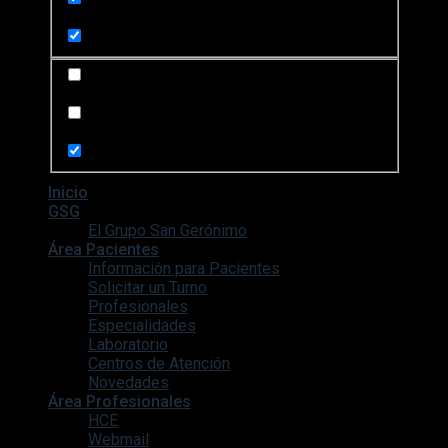
Search in content
Search in posts
Search in pages
Inicio
GSG
El Grupo San Gerónimo
Área Pacientes
Información para Pacientes
Solicitar un Turno
Profesionales
Especialidades
Laboratorio
Centros de Atención
Novedades
Área Profesionales
HCE
Webmail