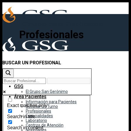
Skip
to
content
Profesionales
BUSCAR UN PROFESIONAL
Inicio
GSG
El Grupo San Gerónimo
Área Pacientes
Información para Pacientes
Exact matches only
Solicitar un Turno
Profesionales
Especialidades
Search in title
Laboratorio
Centros de Atención
Search in content
Novedades