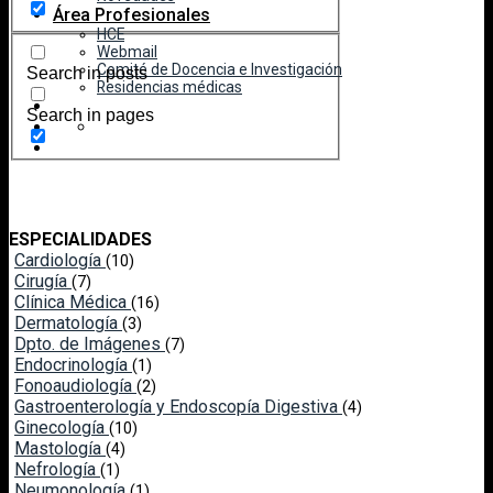
Área Profesionales
HCE
Webmail
Comité de Docencia e Investigación
Search in posts
Residencias médicas
Search in pages
ESPECIALIDADES
Cardiología
(10)
Cirugía
(7)
Clínica Médica
(16)
Dermatología
(3)
Dpto. de Imágenes
(7)
Endocrinología
(1)
Fonoaudiología
(2)
Gastroenterología y Endoscopía Digestiva
(4)
Ginecología
(10)
Mastología
(4)
Nefrología
(1)
Neumonología
(1)