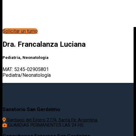
Solicitar un turno
Dra. Francalanza Luciana
Pediatría, Neonatología
MAT: 5245-02905801
Pediatra/Neonatología
Sanatorio San Gerónimo
Santiago del Estero 2774, Santa Fe. Argentina.
GUARDIAS PERMANENTES LAS 24 HS.
Consultorios Externos San Gerónimo