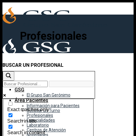
Skip
to
content
Profesionales
BUSCAR UN PROFESIONAL
Inicio
GSG
El Grupo San Gerónimo
Área Pacientes
Información para Pacientes
Exact matches only
Solicitar un Turno
Profesionales
Especialidades
Search in title
Laboratorio
Centros de Atención
Search in content
Novedades