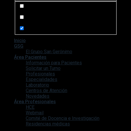
Search in posts
Search in pages
Inicio
GSG
El Grupo San Gerónimo
Área Pacientes
Información para Pacientes
Solicitar un Turno
Profesionales
Especialidades
Laboratorio
Centros de Atención
Novedades
Área Profesionales
HCE
Webmail
Comité de Docencia e Investigación
Residencias médicas