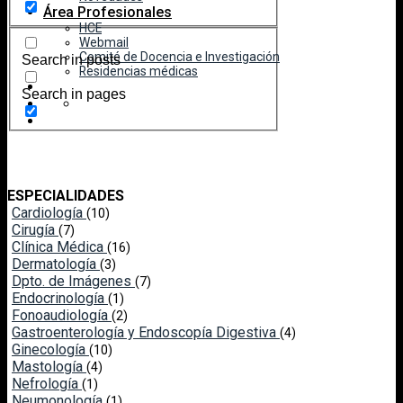
Área Profesionales
HCE
Webmail
Comité de Docencia e Investigación
Search in posts
Residencias médicas
Search in pages
ESPECIALIDADES
Cardiología
(10)
Cirugía
(7)
Clínica Médica
(16)
Dermatología
(3)
Dpto. de Imágenes
(7)
Endocrinología
(1)
Fonoaudiología
(2)
Gastroenterología y Endoscopía Digestiva
(4)
Ginecología
(10)
Mastología
(4)
Nefrología
(1)
Neumonología
(1)