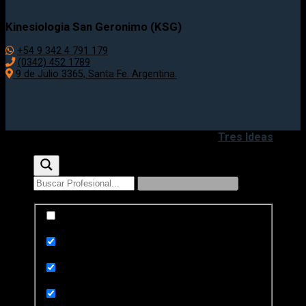
Kinesiologia San Geronimo (KSG)
+54 9 342 4 791 179
(0342) 452 1789
9 de Julio 3365, Santa Fe. Argentina.
Copyright 2020 - 2026 ©
Desarrollado por
Tres Ideas
Exact matches only
Search in title
Search in content