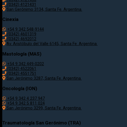
(0342) 4121431
San Gerónimo 3134, Santa Fe. Argentina.
Cinexia
+54 9 342 548-9144
(0342) 4601319
(0342) 4692012
Av. Aristóbulo del Valle 6145, Santa Fe. Argentina.
Mastología (MAS)
+54 9 342 449-0202
(0342) 4522061
(0342) 4551751
San Jerónimo 3287, Santa Fe. Argentina.
Oncología (ION)
+54 9 342 4 237 947
+54 9 342 5 811 024
San Jerónimo 3299, Santa Fe. Argentina.
Traumatología
San Gerónimo (TRA)