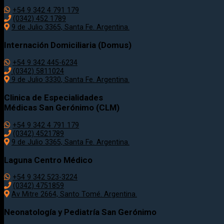
+54 9 342 4 791 179
(0342)
452 1789
9 de Julio 3365, Santa Fe. Argentina.
Internación Domiciliaria (Domus)
+54 9 342 445-6234
(0342) 5811024
9 de Julio
3330
, Santa Fe. Argentina.
Clinica de Especialidades
Médicas San Gerónimo (CLM)
+54 9 342 4 791 179
(0342) 4521789
9 de Julio 3365, Santa Fe. Argentina.
Laguna Centro Médico
+54 9 342 523-3224
(0342) 4751859
Av Mitre 2664, Santo Tomé. Argentina.
Neonatología y Pediatría San Gerónimo