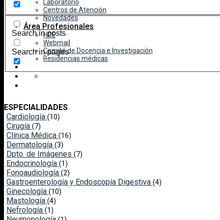
Laboratorio
Centros de Atención
Novedades
Área Profesionales
Search in posts
HCE
Webmail
Comité de Docencia e Investigación
Search in pages
Residencias médicas
ESPECIALIDADES
Cardiología
(10)
Cirugía
(7)
Clínica Médica
(16)
Dermatología
(3)
Dpto. de Imágenes
(7)
Endocrinología
(1)
Fonoaudiología
(2)
Gastroenterología y Endoscopía Digestiva
(4)
Ginecología
(10)
Mastología
(4)
Nefrología
(1)
Neumonología
(1)