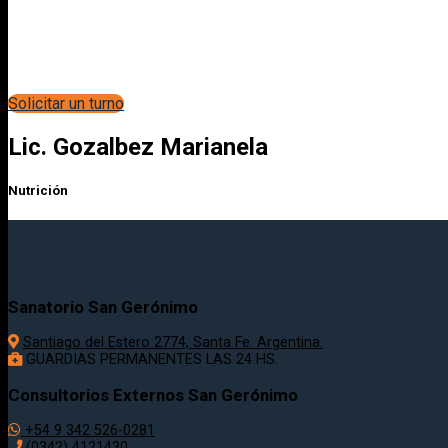
Solicitar un turno
Lic. Gozalbez Marianela
Nutrición
Sanatorio San Gerónimo
Santiago del Estero 2774, Santa Fe. Argentina.
GUARDIAS PERMANENTES LAS 24 HS.
Consultorios Externos San Gerónimo
+54 9 342 526-0281
(0342) 4121430