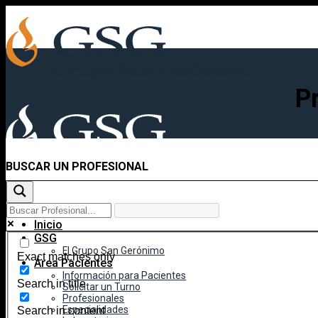
Skip
to
content
P
BUSCAR UN PROFESIONAL
Inicio
GSG
El Grupo San Gerónimo
Exact matches only
Área Pacientes
Información para Pacientes
Search in title
Solicitar un Turno
Profesionales
Especialidades
Search in content