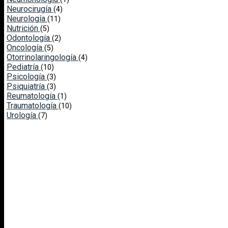
Neurocirugía
(4)
Neurología
(11)
Nutrición
(5)
Odontología
(2)
Oncología
(5)
Otorrinolaringología
(4)
Pediatría
(10)
Psicología
(3)
Psiquiatría
(3)
Reumatología
(1)
Traumatología
(10)
Urología
(7)