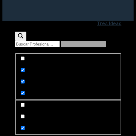
Copyright 2020 - 2026 ©
Desarrollado por
Tres Ideas
Exact matches only
Search in title
Search in content
Search in posts
Search in pages