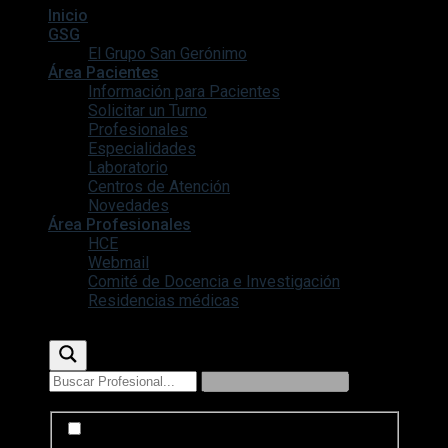
Inicio
GSG
El Grupo San Gerónimo
Área Pacientes
Información para Pacientes
Solicitar un Turno
Profesionales
Especialidades
Laboratorio
Centros de Atención
Novedades
Área Profesionales
HCE
Webmail
Comité de Docencia e Investigación
Residencias médicas
Exact matches only