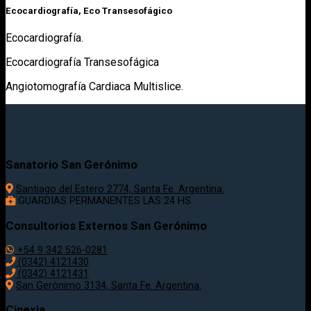
Ecocardiografía, Eco Transesofágico
Ecocardiografía.
Ecocardiografía Transesofágica
Angiotomografía Cardiaca Multislice.
Sanatorio San Gerónimo
Santiago del Estero 2774, Santa Fe. Argentina.
GUARDIAS PERMANENTES LAS 24 HS.
Consultorios Externos San Gerónimo
+54 9 342 526-0281
(0342) 4121430
(0342) 4121431
San Gerónimo 3134, Santa Fe. Argentina.
Cinexia