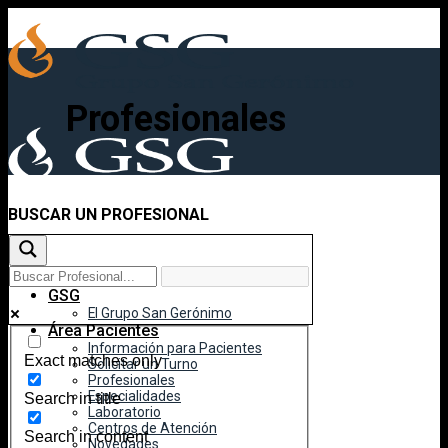
Skip
to
content
Profesionales
BUSCAR UN PROFESIONAL
Inicio
GSG
El Grupo San Gerónimo
Área Pacientes
Información para Pacientes
Exact matches only
Solicitar un Turno
Profesionales
Especialidades
Search in title
Laboratorio
Centros de Atención
Search in content
Novedades