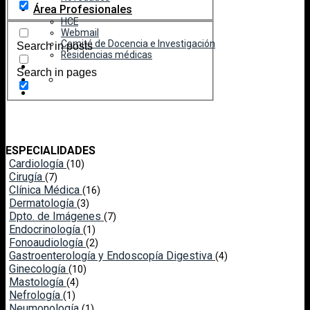
Área Profesionales
HCE
Webmail
Comité de Docencia e Investigación
Search in posts
Residencias médicas
Search in pages
ESPECIALIDADES
Cardiología
(10)
Cirugía
(7)
Clínica Médica
(16)
Dermatología
(3)
Dpto. de Imágenes
(7)
Endocrinología
(1)
Fonoaudiología
(2)
Gastroenterología y Endoscopía Digestiva
(4)
Ginecología
(10)
Mastología
(4)
Nefrología
(1)
Neumonología
(1)