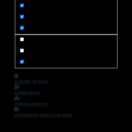
Search in title
Search in content
Search in posts
Search in pages
Solicitar un turno
Contactanos
Dónde estamos
Información para el paciente