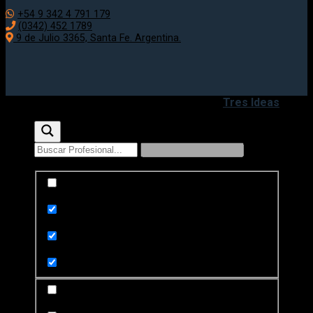
+54 9 342 4 791 179
(0342) 452 1789
9 de Julio 3365, Santa Fe. Argentina.
Copyright 2020 - 2026 ©
Desarrollado por
Tres Ideas
Exact matches only
Search in title
Search in content
Search in posts