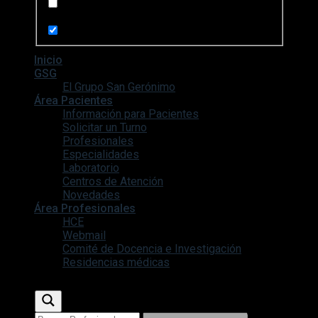
Search in pages
Inicio
GSG
El Grupo San Gerónimo
Área Pacientes
Información para Pacientes
Solicitar un Turno
Profesionales
Especialidades
Laboratorio
Centros de Atención
Novedades
Área Profesionales
HCE
Webmail
Comité de Docencia e Investigación
Residencias médicas