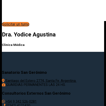
Solicitar un turno
Dra. Yodice Agustina
Clínica Médica
Sanatorio San Gerónimo
Santiago del Estero 2774, Santa Fe. Argentina.
GUARDIAS PERMANENTES LAS 24 HS.
Consultorios Externos San Gerónimo
+54 9 342 526-0281
(0342) 4121430