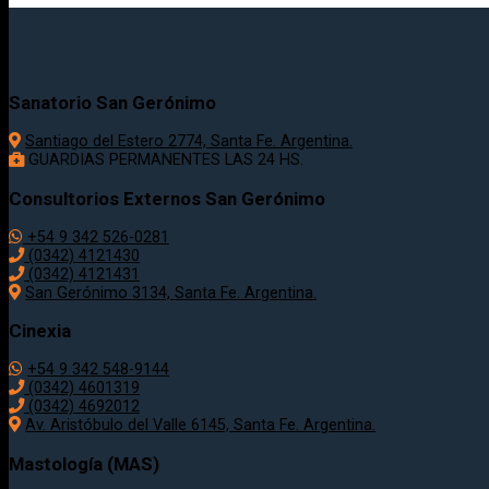
Sanatorio San Gerónimo
Santiago del Estero 2774, Santa Fe. Argentina.
GUARDIAS PERMANENTES LAS 24 HS.
Consultorios Externos San Gerónimo
+54 9 342 526-0281
(0342) 4121430
(0342) 4121431
San Gerónimo 3134, Santa Fe. Argentina.
Cinexia
+54 9 342 548-9144
(0342) 4601319
(0342) 4692012
Av. Aristóbulo del Valle 6145, Santa Fe. Argentina.
Mastología (MAS)