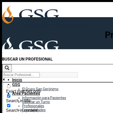
Skip
to
content
P
BUSCAR UN PROFESIONAL
Inicio
GSG
El Grupo San Gerónimo
Exact matches only
Área Pacientes
Información para Pacientes
Search in title
Solicitar un Turno
Profesionales
Especialidades
Search in content