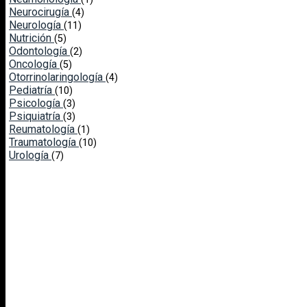
Neurocirugía
(4)
Neurología
(11)
Nutrición
(5)
Odontología
(2)
Oncología
(5)
Otorrinolaringología
(4)
Pediatría
(10)
Psicología
(3)
Psiquiatría
(3)
Reumatología
(1)
Traumatología
(10)
Urología
(7)