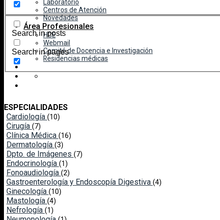
Laboratorio
Centros de Atención
Novedades
Área Profesionales
Search in posts
HCE
Webmail
Comité de Docencia e Investigación
Search in pages
Residencias médicas
ESPECIALIDADES
Cardiología
(10)
Cirugía
(7)
Clínica Médica
(16)
Dermatología
(3)
Dpto. de Imágenes
(7)
Endocrinología
(1)
Fonoaudiología
(2)
Gastroenterología y Endoscopía Digestiva
(4)
Ginecología
(10)
Mastología
(4)
Nefrología
(1)
Neumonología
(1)