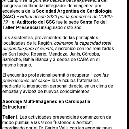
Al cumplirse la
primera década de la experiencia
del
congreso multimodal integrador de imágenes por
excelencia de la
Sociedad Argentina de Cardiología
(SAC)
–virtual desde 2020 por la pandemia de COVID-
19–
el
Auditorio del GSG
fue la sede
Santa Fe
del
Taller Presencial
inaugurado este año.
Los asistentes, provenientes de las principales
localidades de la Región,
colmaron la capacidad total
disponible para el evento,
sincrónico con los realizados
en San Isidro, Rosario, Mendoza, Junín, Córdoba,
Bariloche, Bahía Blanca y 3 sedes de CABA en el
mismo horario.
El encuentro profesional permitió recuperar
–con las
prevenciones del caso–
los vínculos fraternales
mediante la interacción personal directa, en un clima de
empatía y avidez de nuevos conocimientos.
Abordaje Multi-Imágenes en Cardiopatía
Estructural
Taller I.
Las actividades presenciales comenzaron de
modo puntual a las 9 con “Estenosis Aórtica”,
coordinado por el Dr. Carlos Valli, con las exposiciones