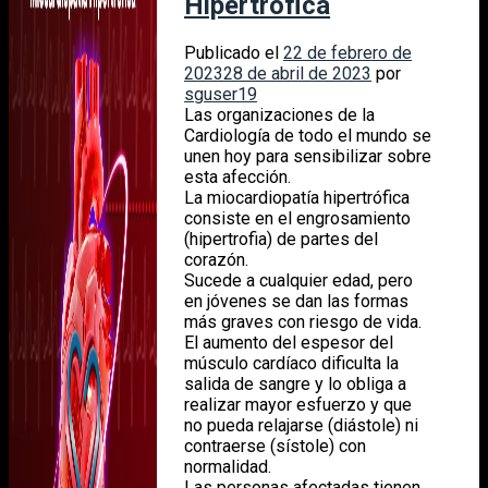
Hipertrófica
Publicado el
22 de febrero de
2023
28 de abril de 2023
por
sguser19
Las organizaciones de la
Cardiología de todo el mundo se
unen hoy para sensibilizar sobre
esta afección.
La miocardiopatía hipertrófica
consiste en el engrosamiento
(hipertrofia) de partes del
corazón.
Sucede a cualquier edad, pero
en jóvenes se dan las formas
más graves con riesgo de vida.
El aumento del espesor del
músculo cardíaco dificulta la
salida de sangre y lo obliga a
realizar mayor esfuerzo y que
no pueda relajarse (diástole) ni
contraerse (sístole) con
normalidad.
Las personas afectadas tienen