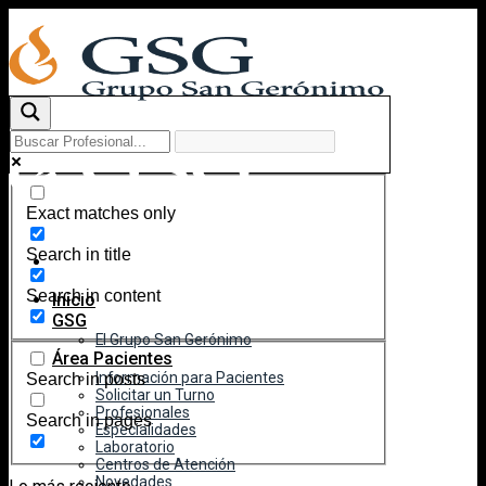
Skip
to
content
Exact matches only
Search in title
Search in content
Inicio
GSG
El Grupo San Gerónimo
Área Pacientes
Información para Pacientes
Search in posts
Solicitar un Turno
Profesionales
Search in pages
Especialidades
Laboratorio
Centros de Atención
Novedades