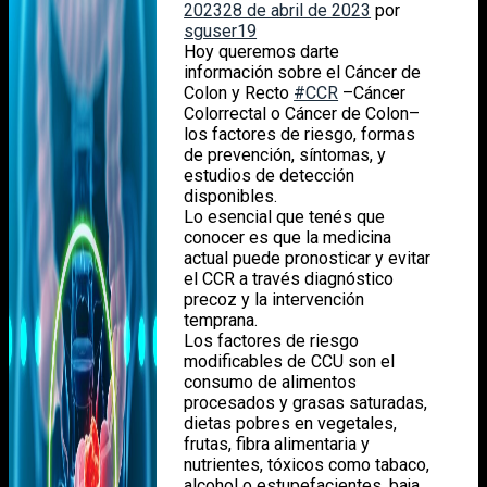
2023
28 de abril de 2023
por
sguser19
Hoy queremos darte
información sobre el Cáncer de
Colon y Recto
#CCR
–Cáncer
Colorrectal o Cáncer de Colon–
los factores de riesgo, formas
de prevención, síntomas, y
estudios de detección
disponibles.
Lo esencial que tenés que
conocer es que la medicina
actual puede pronosticar y evitar
el CCR a través diagnóstico
precoz y la intervención
temprana.
Los factores de riesgo
modificables de CCU son el
consumo de alimentos
procesados y grasas saturadas,
dietas pobres en vegetales,
frutas, fibra alimentaria y
nutrientes, tóxicos como tabaco,
alcohol o estupefacientes, baja