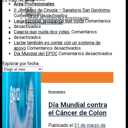
Lo más reciente
Área Profesionales
HCE
II Jornadas de Cirugía – Sanatorio San Gerónimo
Webmail
en
Comentarios desactivados
Comité de Docencia e Investigación
II
Laparoscopía: tecnología que cuida
Comentarios
Residencias médicas
en
Jornadas
desactivados
Laparoscopía:
de
Ciencia que cuida dos vidas.
Comentarios
tecnología
en
Cirugía
desactivados
que
Ciencia
–
Lactar también es contar con un sistema de
cuida
que
Sanatorio
en
apoyo
Comentarios desactivados
cuida
San
Lactar
en
Día Mundial del EPOC
Comentarios desactivados
dos
Gerónimo
también
Día
Explorar por fecha
vidas.
es
Mundial
Explorar
contar
del
por
31
con
EPOC
fecha
Mar
un
sistema
de
Novedades
apoyo
Día Mundial contra
el Cáncer de Colon
Publicado el
31 de marzo de