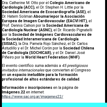
Dra. Catherine M. Otto por el
Colegio Americano de
Cardiología (ACC)
, el Dr. Stephen H. Little por la
Sociedad Americana de Ecocardiografía (ASE)
, el
Dr. Hatem Soliman
Aboumariepor la Asociación
Europea de Imagen Cardiovascular (EACVI HIT)
, el
Prof. Dennis Calnon por la
Sociedad Americana de
Cardiología Nuclear (ASNC)
, el Dr. Ricardo Pignatelli
por la
Sociedad de Imágenes Cardiovasculares de
la Sociedad Interamericana de Cardiología
(SISIAC)
, la Dra. Pamela Rojo Sánchez, el Dr. Carlos
Astudillo y el Dr. Michel Corón por la
Sociedad Chilena
de Cardiología (SOCHICAR)
, y el Dr. Daniel José
Piñeiro por la
World Heart Federation (WHF)
.
El evento científico suma además a
45 prestigiosos
invitados internacionales
que convierten al Congreso
en
un espacio ineludible para la formación
profesional de altos estándares de calidad
.
Información
e
inscripciones
en la página de
Imágenes.22
en internet:
https://www.sac.org.ar/imagenes22/