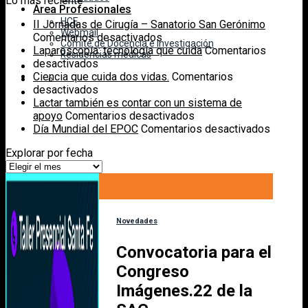
Lo más reciente
Área Profesionales
HCE
II Jornadas de Cirugía – Sanatorio San Gerónimo
Webmail
en
Comentarios desactivados
Comité de Docencia e Investigación
II
Laparoscopía: tecnología que cuida
Comentarios
Residencias médicas
en
Jornadas
desactivados
Laparoscopía:
de
Ciencia que cuida dos vidas.
Comentarios
tecnología
en
Cirugía
desactivados
que
Ciencia
–
Lactar también es contar con un sistema de
cuida
que
Sanatorio
en
apoyo
Comentarios desactivados
cuida
San
Lactar
en
Día Mundial del EPOC
Comentarios desactivados
dos
Gerónimo
también
Día
Explorar por fecha
vidas.
es
Mundial
Explorar
contar
del
por
05
con
EPOC
fecha
Jul
un
sistema
de
Novedades
apoyo
Convocatoria para el
Congreso
Imágenes.22 de la