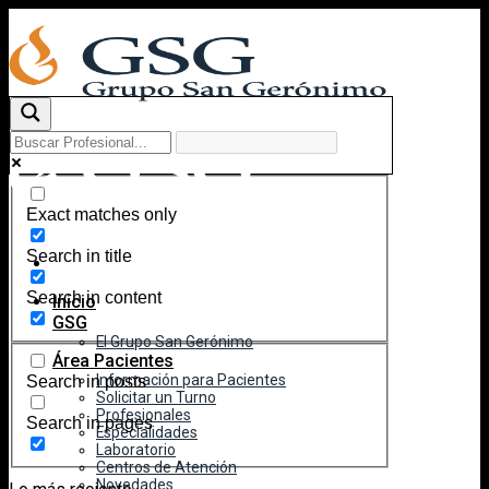
Skip
to
content
Exact matches only
Search in title
Search in content
Inicio
GSG
El Grupo San Gerónimo
Área Pacientes
Información para Pacientes
Search in posts
Solicitar un Turno
Profesionales
Search in pages
Especialidades
Laboratorio
Centros de Atención
Novedades