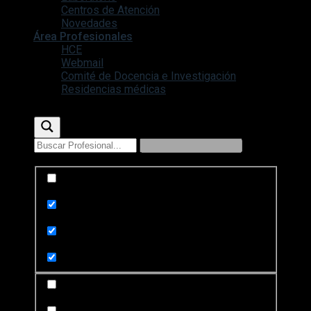
Centros de Atención
Novedades
Área Profesionales
HCE
Webmail
Comité de Docencia e Investigación
Residencias médicas
Exact matches only
Search in title
Search in content
Search in posts