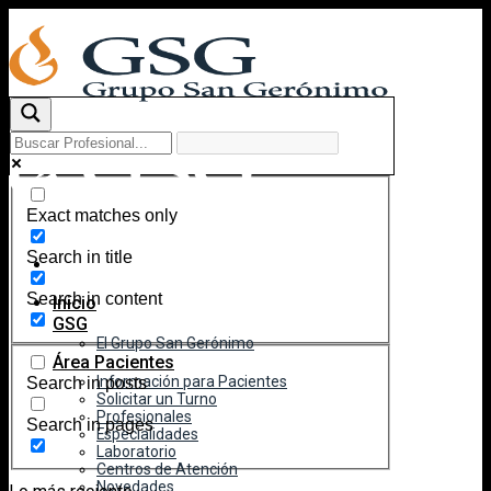
Skip
to
content
Exact matches only
Search in title
Search in content
Inicio
GSG
El Grupo San Gerónimo
Área Pacientes
Información para Pacientes
Search in posts
Solicitar un Turno
Profesionales
Search in pages
Especialidades
Laboratorio
Centros de Atención
Novedades