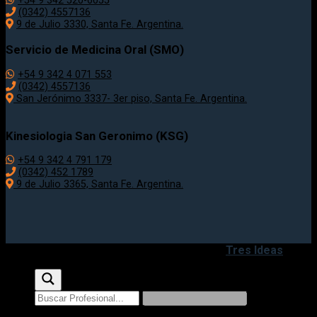
+54 9 342 520-6055
(0342) 4557136
9 de Julio 3330, Santa Fe. Argentina.
Servicio de Medicina Oral (SMO)
+54 9 342 4 071 553
(0342) 4557136
San Jerónimo 3337- 3er piso, Santa Fe. Argentina.
Kinesiologia San Geronimo (KSG)
+54 9 342 4 791 179
(0342) 452 1789
9 de Julio 3365, Santa Fe. Argentina.
Copyright 2020 - 2026 ©
Desarrollado por
Tres Ideas