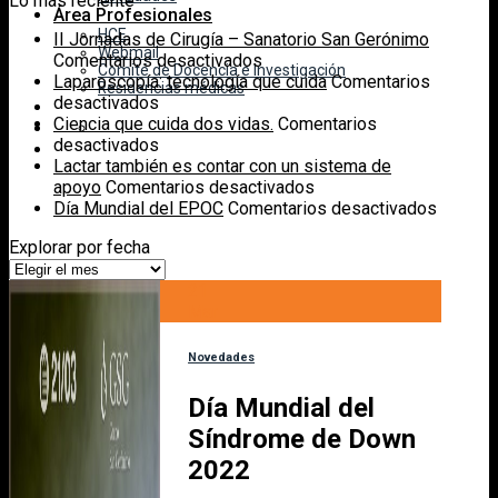
Lo más reciente
Área Profesionales
HCE
II Jornadas de Cirugía – Sanatorio San Gerónimo
Webmail
en
Comentarios desactivados
Comité de Docencia e Investigación
II
Laparoscopía: tecnología que cuida
Comentarios
Residencias médicas
en
Jornadas
desactivados
Laparoscopía:
de
Ciencia que cuida dos vidas.
Comentarios
tecnología
en
Cirugía
desactivados
que
Ciencia
–
Lactar también es contar con un sistema de
cuida
que
Sanatorio
en
apoyo
Comentarios desactivados
cuida
San
Lactar
en
Día Mundial del EPOC
Comentarios desactivados
dos
Gerónimo
también
Día
Explorar por fecha
vidas.
es
Mundial
Explorar
contar
del
por
21
con
EPOC
fecha
Mar
un
sistema
de
Novedades
apoyo
Día Mundial del
Síndrome de Down
2022