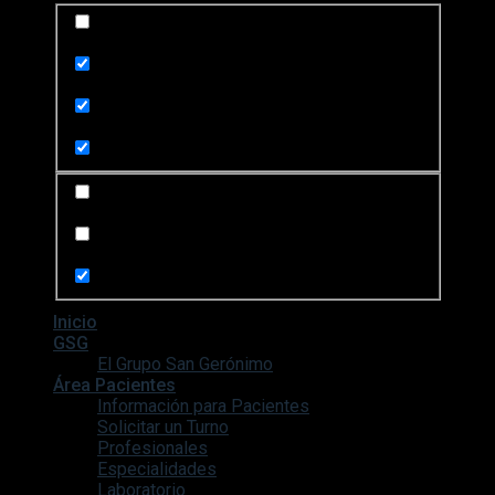
Exact matches only
Search in title
Search in content
Search in posts
Search in pages
Inicio
GSG
El Grupo San Gerónimo
Área Pacientes
Información para Pacientes
Solicitar un Turno
Profesionales
Especialidades
Laboratorio