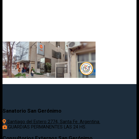
Sanatorio San Gerónimo
Santiago del Estero 2774, Santa Fe. Argentina.
GUARDIAS PERMANENTES LAS 24 HS.
Consultorios Externos San Gerónimo