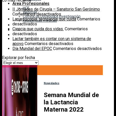
Lo más reciente
Área Profesionales
HCE
II Jornadas de Cirugía – Sanatorio San Gerónimo
Webmail
en
Comentarios desactivados
Comité de Docencia e Investigación
II
Laparoscopía: tecnología que cuida
Comentarios
Residencias médicas
en
Jornadas
desactivados
Laparoscopía:
de
Ciencia que cuida dos vidas.
Comentarios
tecnología
en
Cirugía
desactivados
que
Ciencia
–
Lactar también es contar con un sistema de
cuida
que
Sanatorio
en
apoyo
Comentarios desactivados
cuida
San
Lactar
en
Día Mundial del EPOC
Comentarios desactivados
dos
Gerónimo
también
Día
Explorar por fecha
vidas.
es
Mundial
Explorar
contar
del
por
02
con
EPOC
fecha
Ago
un
sistema
de
Novedades
apoyo
Semana Mundial de
la Lactancia
Materna 2022