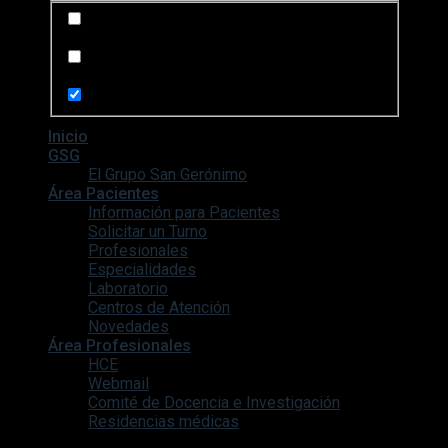
Search in posts
Search in pages
Inicio
GSG
El Grupo San Gerónimo
Área Pacientes
Información para Pacientes
Solicitar un Turno
Profesionales
Especialidades
Laboratorio
Centros de Atención
Novedades
Área Profesionales
HCE
Webmail
Comité de Docencia e Investigación
Residencias médicas