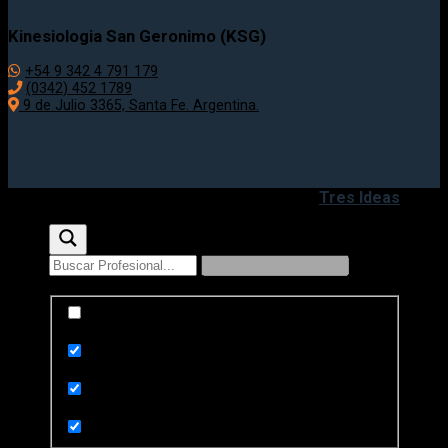
Kinesiologia San Geronimo (KSG)
+54 9 342 4 791 179
(0342) 452 1789
9 de Julio 3365, Santa Fe. Argentina.
Copyright 2020 - 2026 ©
Desarrollado por
Tres Ideas
Exact matches only
Search in title
Search in content