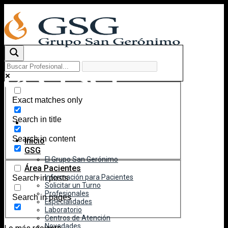
Skip
to
content
Exact matches only
Search in title
Search in content
Inicio
GSG
El Grupo San Gerónimo
Área Pacientes
Información para Pacientes
Search in posts
Solicitar un Turno
Profesionales
Search in pages
Especialidades
Laboratorio
Centros de Atención
Novedades