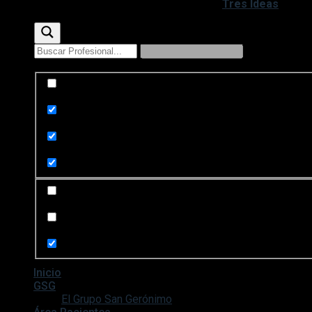
Copyright 2020 - 2026 ©
Desarrollado por
Tres Ideas
Exact matches only
Search in title
Search in content
Search in posts
Search in pages
Inicio
GSG
El Grupo San Gerónimo