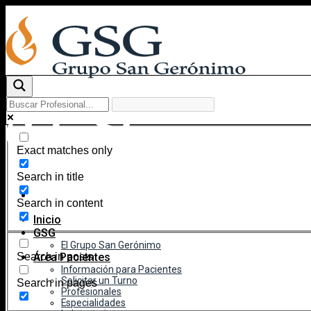
Skip
to
content
Exact matches only
Search in title
Search in content
Inicio
GSG
El Grupo San Gerónimo
Área Pacientes
Search in posts
Información para Pacientes
Solicitar un Turno
Search in pages
Profesionales
Especialidades