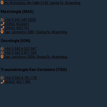
Av. Aristóbulo del Valle 6145, Santa Fe. Argentina.
Mastología (MAS)
+54 9 342 449-0202
(0342) 4522061
(0342) 4551751
San Jerónimo 3287, Santa Fe. Argentina.
Oncología (ION)
+54 9 342 4 237 947
+54 9 342 5 811 024
San Jerónimo 3299, Santa Fe. Argentina.
Traumatología
San Gerónimo (TRA)
+54 9 342 4 791 179
(0342)
452 1789