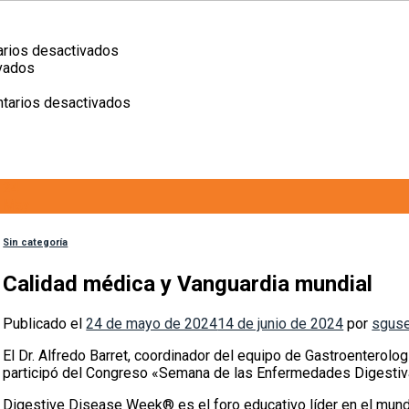
en
rios desactivados
en
II
vados
n
Laparoscopía:
Jornadas
iencia
tecnología
de
en
tarios desactivados
ue
que
Cirugía
Lactar
uida
cuida
–
también
os
Sanatorio
es
idas.
San
contar
24
Gerónimo
con
May
un
sistema
de
Sin categoría
apoyo
Calidad médica y Vanguardia mundial
Publicado el
24 de mayo de 2024
14 de junio de 2024
por
sgus
El Dr. Alfredo Barret, coordinador del equipo de Gastroenterol
participó del Congreso «Semana de las Enfermedades Digestiv
Digestive Disease Week® es el foro educativo líder en el mun