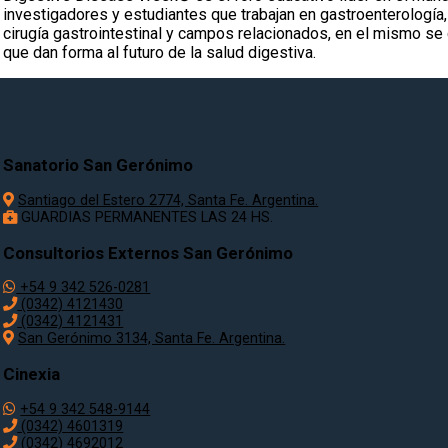
investigadores y estudiantes que trabajan en gastroenterología,
cirugía gastrointestinal y campos relacionados, en el mismo s
que dan forma al futuro de la salud digestiva.
Sanatorio San Gerónimo
Santiago del Estero 2774, Santa Fe. Argentina.
GUARDIAS PERMANENTES LAS 24 HS.
Consultorios Externos San Gerónimo
+54 9 342 526-0281
(0342) 4121430
(0342) 4121431
San Gerónimo 3134, Santa Fe. Argentina.
Cinexia
+54 9 342 548-9144
(0342) 4601319
(0342) 4692012