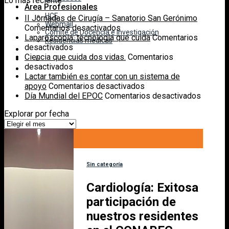
Lo más reciente
Área Profesionales
HCE
II Jornadas de Cirugía – Sanatorio San Gerónimo
Webmail
en
Comentarios desactivados
Comité de Docencia e Investigación
II
Laparoscopía: tecnología que cuida
Comentarios
Residencias médicas
en
Jornadas
desactivados
Laparoscopía:
de
Ciencia que cuida dos vidas.
Comentarios
tecnología
en
Cirugía
desactivados
que
Ciencia
–
Lactar también es contar con un sistema de
cuida
que
Sanatorio
en
apoyo
Comentarios desactivados
cuida
San
Lactar
en
Día Mundial del EPOC
Comentarios desactivados
dos
Gerónimo
también
Día
Explorar por fecha
vidas.
es
Mundial
Explorar
contar
del
por
05
con
EPOC
fecha
Dic
un
sistema
de
Sin categoría
apoyo
Cardiología: Exitosa
participación de
nuestros residentes