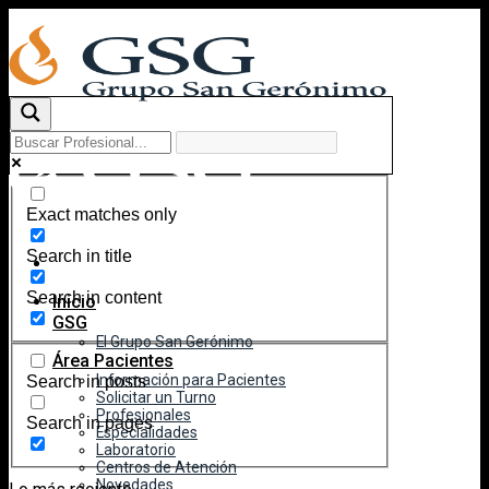
Skip
to
content
Exact matches only
Search in title
Search in content
Inicio
GSG
El Grupo San Gerónimo
Área Pacientes
Información para Pacientes
Search in posts
Solicitar un Turno
Profesionales
Search in pages
Especialidades
Laboratorio
Centros de Atención
Novedades