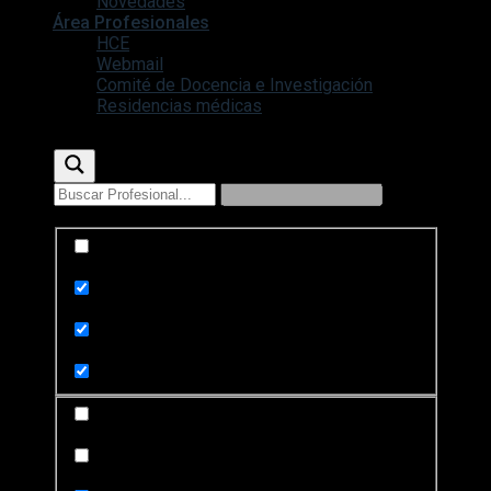
Novedades
Área Profesionales
HCE
Webmail
Comité de Docencia e Investigación
Residencias médicas
Exact matches only
Search in title
Search in content
Search in posts
Search in pages