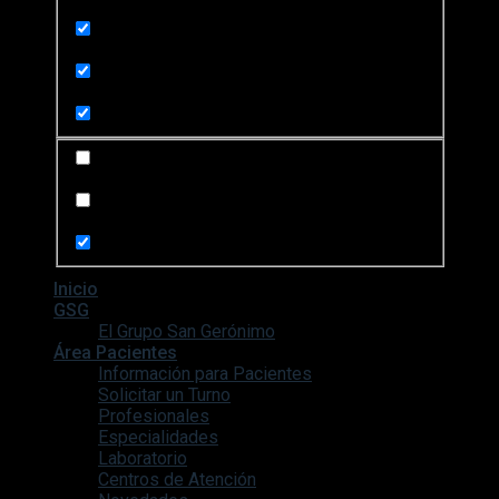
Exact matches only
Search in title
Search in content
Search in posts
Search in pages
Inicio
GSG
El Grupo San Gerónimo
Área Pacientes
Información para Pacientes
Solicitar un Turno
Profesionales
Especialidades
Laboratorio
Centros de Atención