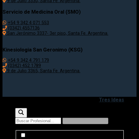
9 de Julio 3330, Santa Fe. Argentina.
Servicio de Medicina Oral (SMO)
+54 9 342 4 071 553
(0342) 4557136
San Jerónimo 3337- 3er piso, Santa Fe. Argentina.
Kinesiologia San Geronimo (KSG)
+54 9 342 4 791 179
(0342) 452 1789
9 de Julio 3365, Santa Fe. Argentina.
Copyright 2020 - 2026 ©
Desarrollado por
Tres Ideas