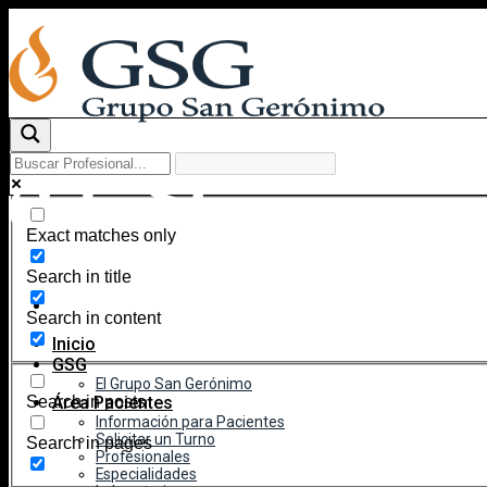
Skip
to
content
Exact matches only
Search in title
Search in content
Inicio
GSG
El Grupo San Gerónimo
Área Pacientes
Search in posts
Información para Pacientes
Solicitar un Turno
Search in pages
Profesionales
Especialidades