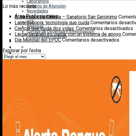
Laboratorio
Lo más reciente
Centros de Atención
Novedades
Área Profesionales
II Jornadas de Cirugía – Sanatorio San Gerónimo
Comenta
HCE
Laparoscopía: tecnología que cuida
Comentarios desacti
Webmail
e
Ciencia que cuida dos vidas.
Comentarios desactivados
Comité de Docencia e Investigación
C
Lactar también es contar con un sistema de apoyo
Comen
Residencias médicas
en
q
Día Mundial del EPOC
Comentarios desactivados
Día
c
Explorar por fecha
Mundial
d
Explorar
del
v
por
EPOC
fecha