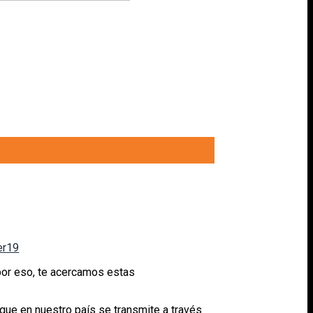
er19
por eso, te acercamos estas
que en nuestro país se transmite a través