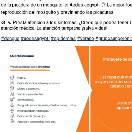
de la picadura de un mosquito: el Aedes aegypti. ✋ La mejor for
reproducción del mosquito y previniendo las picaduras.
🚫 🦟 Prestá atención a los síntomas. ¿Creés que podés tener
atención médica. La atención temprana ¡salva vidas!
#dengue
#aedesagypti
#epidemias
#verano
#gruposangeron