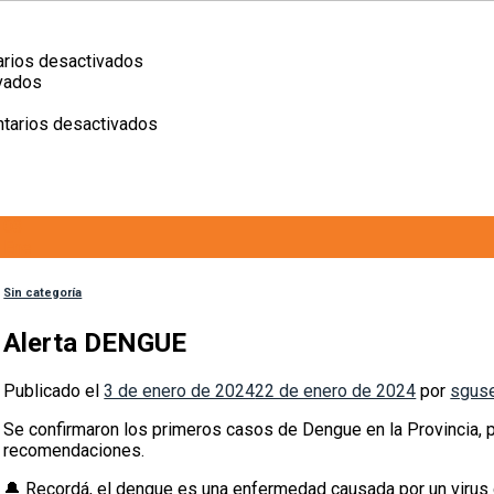
en
rios desactivados
en
II
vados
n
Laparoscopía:
Jornadas
iencia
tecnología
de
en
tarios desactivados
ue
que
Cirugía
Lactar
uida
cuida
–
también
os
Sanatorio
es
idas.
San
contar
03
Gerónimo
con
Ene
un
sistema
de
Sin categoría
apoyo
Alerta DENGUE
Publicado el
3 de enero de 2024
22 de enero de 2024
por
sgus
Se confirmaron los primeros casos de Dengue en la Provincia, 
recomendaciones.
🔔 Recordá, el dengue es una enfermedad causada por un virus 