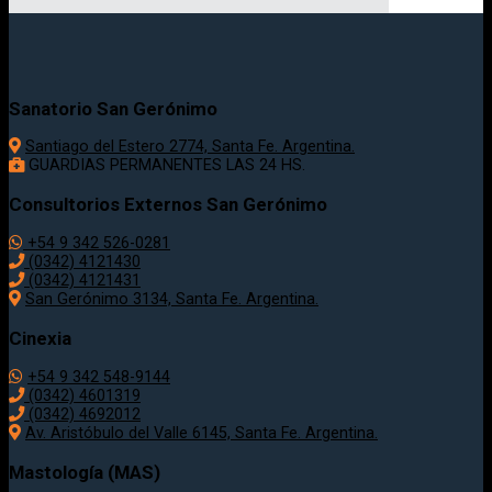
Sanatorio San Gerónimo
Santiago del Estero 2774, Santa Fe. Argentina.
GUARDIAS PERMANENTES LAS 24 HS.
Consultorios Externos San Gerónimo
+54 9 342 526-0281
(0342) 4121430
(0342) 4121431
San Gerónimo 3134, Santa Fe. Argentina.
Cinexia
+54 9 342 548-9144
(0342) 4601319
(0342) 4692012
Av. Aristóbulo del Valle 6145, Santa Fe. Argentina.
Mastología (MAS)