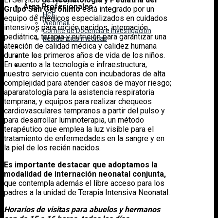
Área Profesionales
Grupo San Gerónimo
está integrado por un
HCE
equipo de médicos especializados en cuidados
Webmail
intensivos para recién nacidos, internación
Comité de Docencia e Investigación
pediátrica, terapia y nutrición para garantizar una
Residencias médicas
atención de calidad médica y calidez humana
durante los primeros años de vida de los niños.
En cuento a la tecnología e infraestructura,
nuestro servicio cuenta con incubadoras de alta
complejidad para atender casos de mayor riesgo;
apararatología para la asistencia respiratoria
temprana; y equipos para realizar chequeos
cardiovasculares tempranos a partir del pulso y
para desarrollar luminoterapia, un método
terapéutico que emplea la luz visible para el
tratamiento de enfermedades en la sangre y en
la piel de los recién nacidos.
Es importante destacar que adoptamos la
modalidad de internación neonatal conjunta,
que contempla además el libre acceso para los
padres a la unidad de Terapia Intensiva Neonatal.
Horarios de visitas para abuelos y hermanos