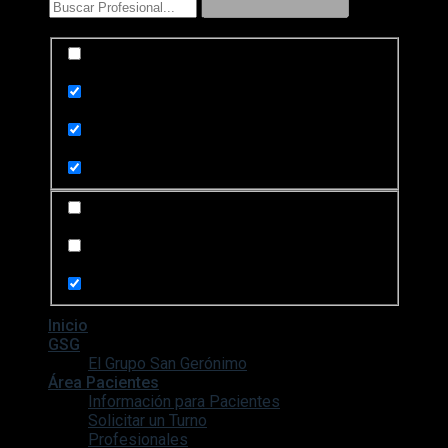
Exact matches only
Search in title
Search in content
Search in posts
Search in pages
Inicio
GSG
El Grupo San Gerónimo
Área Pacientes
Información para Pacientes
Solicitar un Turno
Profesionales