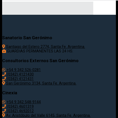
Sanatorio San Gerónimo
Santiago del Estero 2774, Santa Fe. Argentina.
GUARDIAS PERMANENTES LAS 24 HS.
Consultorios Externos San Gerónimo
+54 9 342 526-0281
(0342) 4121430
(0342) 4121431
San Gerónimo 3134, Santa Fe. Argentina.
Cinexia
+54 9 342 548-9144
(0342) 4601319
(0342) 4692012
Av. Aristóbulo del Valle 6145, Santa Fe. Argentina.