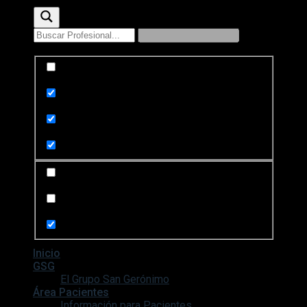
Exact matches only
Search in title
Search in content
Search in posts
Search in pages
Inicio
GSG
El Grupo San Gerónimo
Área Pacientes
Información para Pacientes