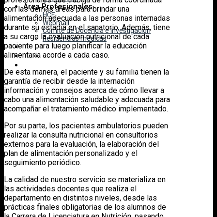
Área Profesionales
con las demás áreas para brindar una
HCE
alimentación adecuada a las personas internadas
Webmail
durante su estadía en el sanatorio. Además, tiene
Comité de Docencia e Investigación
a su cargo la evaluación nutricional de cada
Residencias médicas
paciente para luego planificar la educación
alimentaria acorde a cada caso.
De esta manera, el paciente y su familia tienen la
garantía de recibir desde la internación
información y consejos acerca de cómo llevar a
cabo una alimentación saludable y adecuada para
acompañar el tratamiento médico implementado.
Por su parte, los pacientes ambulatorios pueden
realizar la consulta nutricional en consultorios
externos para la evaluación, la elaboración del
plan de alimentación personalizado y el
seguimiento periódico.
La calidad de nuestro servicio se materializa en
las actividades docentes que realiza el
departamento en distintos niveles, desde las
prácticas finales obligatorias de los alumnos de
la Carrera de Licenciatura en Nutrición, pasando