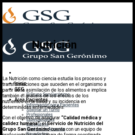
Skip
to
content
Nutrición
La Nutrición como ciencia estudia los procesos y
Inicio
transformaciones que suceden en el organismo a
GSG
partir de la asimilación de los alimentos e implica
El Grupo San Gerónimo
también el análisis de los efectos de los
Área Pacientes
nutrientes en la salud y su incidencia en
Información para Pacientes
determinadas enfermedades.
Solicitar un Turno
Profesionales
Con el objetivo de asegurar
“Calidad médica y
Especialidades
calidez humana”
, el
Servicio de Nutrición del
Laboratorio
Grupo San Gerónimo
cuenta con un equipo de
Centros de Atención
Novedades
profesionales que trabaja de forma coordinada