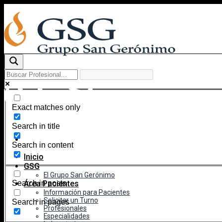
Skip
to
content
Exact matches only
Search in title
Search in content
Inicio
GSG
El Grupo San Gerónimo
Área Pacientes
Search in posts
Información para Pacientes
Solicitar un Turno
Search in pages
Profesionales
Especialidades