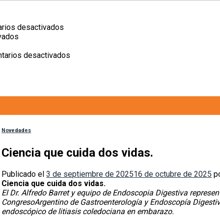
en
rios desactivados
en
II
vados
n
Laparoscopía:
Jornadas
iencia
tecnología
de
en
tarios desactivados
ue
que
Cirugía
Lactar
uida
cuida
–
también
os
Sanatorio
es
idas.
San
contar
03
Gerónimo
con
Sep
un
sistema
de
Novedades
apoyo
Ciencia que cuida dos vidas.
Publicado el
3 de septiembre de 2025
16 de octubre de 2025
p
Ciencia que cuida dos vidas.
El Dr. Alfredo Barret y equipo de Endoscopia Digestiva represe
Congreso
Argentino de Gastroenterología y Endoscopía Digesti
endoscópico de litiasis coledociana en embarazo.