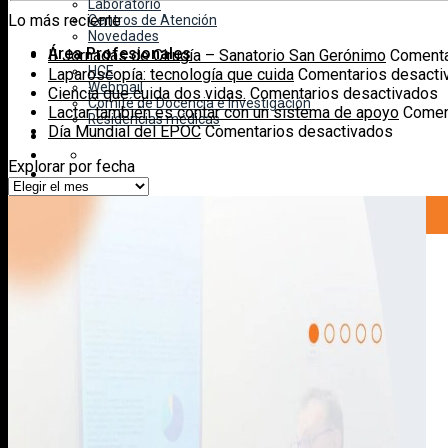
Laboratorio
Lo más reciente
Centros de Atención
Novedades
Área Profesionales
II Jornadas de Cirugía – Sanatorio San Gerónimo
Comenta
HCE
Laparoscopía: tecnología que cuida
Comentarios desacti
Webmail
e
Ciencia que cuida dos vidas.
Comentarios desactivados
Comité de Docencia e Investigación
C
Lactar también es contar con un sistema de apoyo
Comen
Residencias médicas
en
q
Día Mundial del EPOC
Comentarios desactivados
Día
c
Explorar por fecha
Mundial
d
Explorar
del
v
por
EPOC
fecha