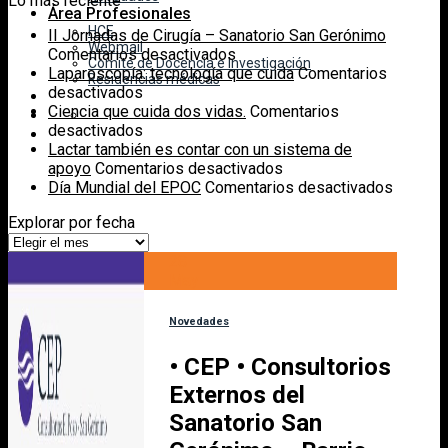
Lo más reciente
Área Profesionales
HCE
II Jornadas de Cirugía – Sanatorio San Gerónimo
Webmail
en
Comentarios desactivados
Comité de Docencia e Investigación
II
Laparoscopía: tecnología que cuida
Comentarios
Residencias médicas
en
Jornadas
desactivados
Laparoscopía:
de
Ciencia que cuida dos vidas.
Comentarios
tecnología
en
Cirugía
desactivados
que
Ciencia
–
Lactar también es contar con un sistema de
cuida
que
Sanatorio
en
apoyo
Comentarios desactivados
cuida
San
Lactar
en
Día Mundial del EPOC
Comentarios desactivados
dos
Gerónimo
también
Día
Explorar por fecha
vidas.
es
Mundial
Explorar
contar
del
por
28
con
EPOC
fecha
May
un
sistema
de
Novedades
apoyo
• CEP • Consultorios
Externos del
Sanatorio San