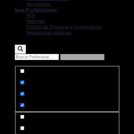
Novedades
Área Profesionales
HCE
Webmail
Comité de Docencia e Investigación
Residencias médicas
Exact matches only
Search in title
Search in content
Search in posts
Search in pages