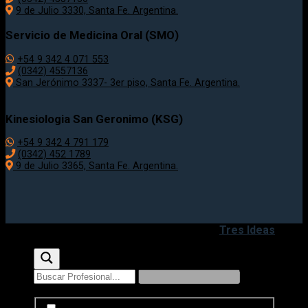
9 de Julio 3330, Santa Fe. Argentina.
Servicio de Medicina Oral (SMO)
+54 9 342 4 071 553
(0342) 4557136
San Jerónimo 3337- 3er piso, Santa Fe. Argentina.
Kinesiologia San Geronimo (KSG)
+54 9 342 4 791 179
(0342) 452 1789
9 de Julio 3365, Santa Fe. Argentina.
Copyright 2020 - 2026 ©
Desarrollado por
Tres Ideas