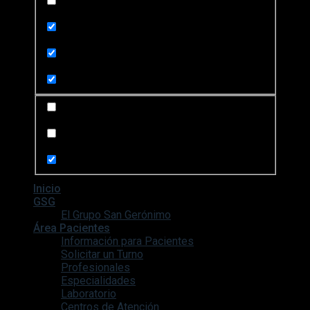
Exact matches only
Search in title
Search in content
Search in posts
Search in pages
Inicio
GSG
El Grupo San Gerónimo
Área Pacientes
Información para Pacientes
Solicitar un Turno
Profesionales
Especialidades
Laboratorio
Centros de Atención