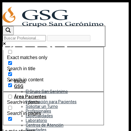
Skip
to
content
Exact matches only
Search in title
Search in content
Inicio
GSG
El Grupo San Gerónimo
Área Pacientes
Información para Pacientes
Search in posts
Solicitar un Turno
Profesionales
Search in pages
Especialidades
Laboratorio
Centros de Atención
Novedades