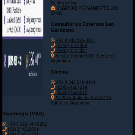
Fe. Argentina.
GUARDIAS PERMANENTES LAS
24 HS.
Consultorios Externos San
Gerónimo
+54 9 342 526-0281
(0342) 4121430
(0342) 4121431
San Gerónimo 3134, Santa Fe.
Argentina.
Cinexia
+54 9 342 548-9144
(0342) 4601319
(0342) 4692012
Av. Aristóbulo del Valle 6145,
Santa Fe. Argentina.
Mastología (MAS)
+54 9 342 449-0202
(0342) 4522061
(0342) 4551751