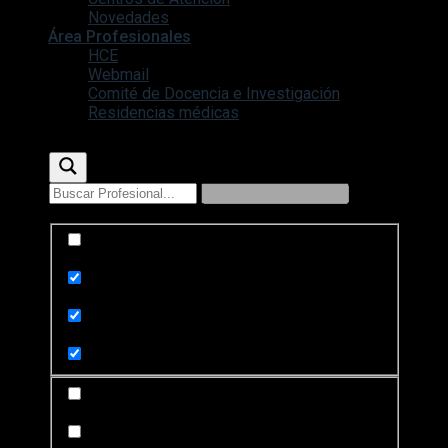
Novedades
Área Profesionales
HCE
Webmail
Comité de Docencia e Investigación
Residencias médicas
Exact matches only
Search in title
Search in content
Search in posts