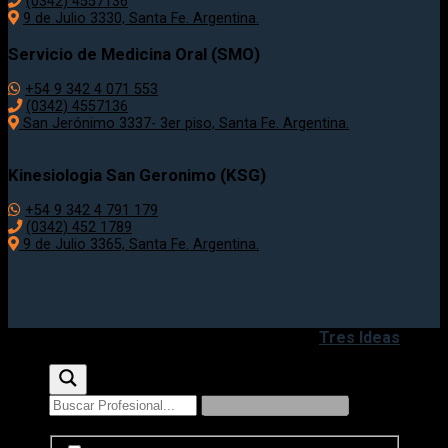
(0342) 4557136
9 de Julio 3330, Santa Fe. Argentina.
Servicio de Medicina Oral (SMO)
+54 9 342 4 071 553
(0342) 4557136
San Jerónimo 3337- 3er piso, Santa Fe. Argentina.
Kinesiologia San Geronimo (KSG)
+54 9 342 4 791 179
(0342) 452 1789
9 de Julio 3365, Santa Fe. Argentina.
Copyright 2020 - 2026 ©
Desarrollado por
Tres Ideas