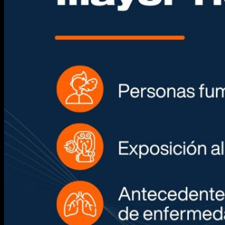
Información para Pacientes
Solicitar un Turno
Profesionales
Especialidades
Laboratorio
Centros de Atención
Novedades
Área Profesionales
HCE
Webmail
Comité de Docencia e Investigación
Residencias médicas