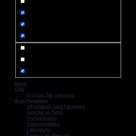
Exact matches only
Search in title
Search in content
Search in posts
Search in pages
Inicio
GSG
El Grupo San Gerónimo
Área Pacientes
Información para Pacientes
Solicitar un Turno
Profesionales
Especialidades
Laboratorio
Centros de Atención