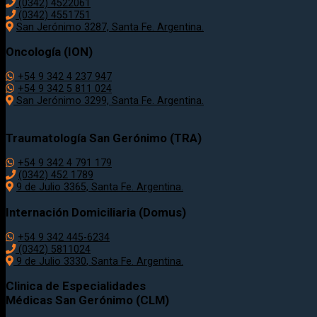
(0342) 4522061
(0342) 4551751
San Jerónimo 3287, Santa Fe. Argentina.
Oncología (ION)
+54 9 342 4 237 947
+54 9 342 5 811 024
San Jerónimo 3299, Santa Fe. Argentina.
Traumatología
San Gerónimo (TRA)
+54 9 342 4 791 179
(0342)
452 1789
9 de Julio 3365, Santa Fe. Argentina.
Internación Domiciliaria (Domus)
+54 9 342 445-6234
(0342) 5811024
9 de Julio
3330
, Santa Fe. Argentina.
Clinica de Especialidades
Médicas San Gerónimo (CLM)