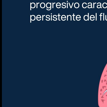
GSG
El Grupo San Gerónimo
Área Pacientes
Información para Pacientes
Solicitar un Turno
Profesionales
Especialidades
Laboratorio
Centros de Atención
Novedades
Área Profesionales
HCE
Webmail
Comité de Docencia e Investigación
Residencias médicas