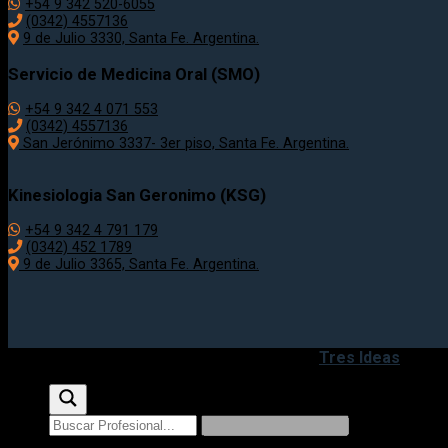
+54 9 342 520-6055
(0342) 4557136
9 de Julio 3330, Santa Fe. Argentina.
Servicio de Medicina Oral (SMO)
+54 9 342 4 071 553
(0342) 4557136
San Jerónimo 3337- 3er piso, Santa Fe. Argentina.
Kinesiologia San Geronimo (KSG)
+54 9 342 4 791 179
(0342) 452 1789
9 de Julio 3365, Santa Fe. Argentina.
Copyright 2020 - 2026 ©
Desarrollado por
Tres Ideas