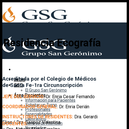
Skip
to
content
Residencia Ecografía
Acreditada por el Colegio de Médicos
Inicio
de Santa Fe-1ra Circunscripción
GSG
El Grupo San Gerónimo
Área Pacientes
JEFE DEL SERVICIO:
Dr. Enria Cesar Fernando
Información para Pacientes
Solicitar un Turno
COORDINADOR GENERAL:
Dr. Enria Derián
Profesionales
Especialidades
INSTRUCTORES DE RESIDENTES:
Dra. Gerardi
Laboratorio
Elisa / Dra. Gaspoz Valentina
Centros de Atención
DOCENTES:
Novedades