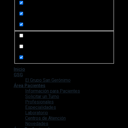
Search in title
Search in content
Search in posts
Search in pages
Inicio
GSG
El Grupo San Gerónimo
Área Pacientes
Información para Pacientes
Solicitar un Turno
Profesionales
Especialidades
Laboratorio
Centros de Atención
Novedades