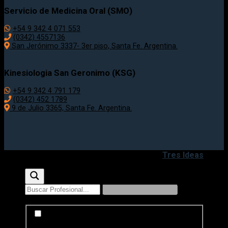
Servicio de Medicina Oral (SMO)
+54 9 342 4 071 553
(0342) 4557136
San Jerónimo 3337- 3er piso, Santa Fe. Argentina.
Kinesiologia San Geronimo (KSG)
+54 9 342 4 791 179
(0342) 452 1789
9 de Julio 3365, Santa Fe. Argentina.
Copyright 2020 - 2026 ©
Desarrollado por
Tres Ideas
Exact matches only