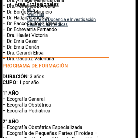
– Dra. Almada Maria Carolina
Área Profesionales
– Dra. Fernandez Arcelia
HCE
– Dr. Borgetto Mauricio
Webmail
– Dr. Hadad Francisco
Comité de Docencia e Investigación
– Dr. Baccega José Ignacio
Residencias médicas
– Dr. Echevarria Fernando
– Dra. Haulet Victoria
– Dr. Enria Cesar
– Dr. Enria Derián
– Dra. Gerardi Elisa
– Dra. Gaspoz Valentina
PROGRAMA DE FORMACIÓN
DURACIÓN:
3 años.
CUPO:
1 por año.
1° AÑO
– Ecografía General.
– Ecografía Obstétrica
– Ecografía Pediátrica
2° AÑO
– Ecografía Obstétrica Especializada
– Ecografía de Pequeñas Partes (Tiroides –