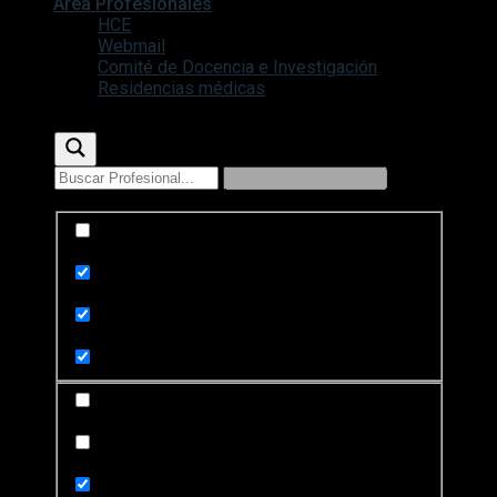
Área Profesionales
HCE
Webmail
Comité de Docencia e Investigación
Residencias médicas
Exact matches only
Search in title
Search in content
Search in posts
Search in pages