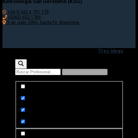
Kinesiologia San Geronimo (KSG)
+54 9 342 4 791 179
(0342) 452 1789
9 de Julio 3365, Santa Fe. Argentina.
Copyright 2020 - 2026 ©
Desarrollado por
Tres Ideas
Exact matches only
Search in title
Search in content