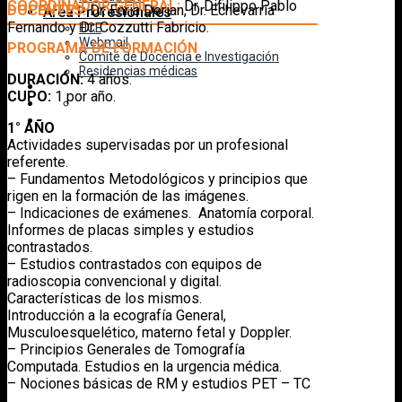
COORDINADOR GENERAL:
Dr. Difilippo Pablo
DOCENTES
:
Dr. Enria Derian, Dr. Echevarria
Área Profesionales
Fernando y Dr. Cozzutti Fabricio.
HCE
Webmail
PROGRAMA DE FORMACIÓN
Comité de Docencia e Investigación
Residencias médicas
DURACIÓN:
4 años.
CUPO:
1 por año.
1° AÑO
Actividades supervisadas por un profesional
referente.
– Fundamentos Metodológicos y principios que
rigen en la formación de las imágenes.
– Indicaciones de exámenes. Anatomía corporal.
Informes de placas simples y estudios
contrastados.
– Estudios contrastados con equipos de
radioscopia convencional y digital.
Características de los mismos.
Introducción a la ecografía General,
Musculoesquelético, materno fetal y Doppler.
– Principios Generales de Tomografía
Computada. Estudios en la urgencia médica.
– Nociones básicas de RM y estudios PET – TC