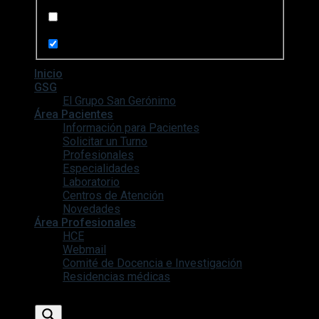
Search in posts
Search in pages
Inicio
GSG
El Grupo San Gerónimo
Área Pacientes
Información para Pacientes
Solicitar un Turno
Profesionales
Especialidades
Laboratorio
Centros de Atención
Novedades
Área Profesionales
HCE
Webmail
Comité de Docencia e Investigación
Residencias médicas