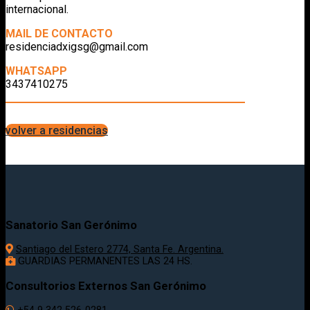
internacional.
MAIL DE CONTACTO
residenciadxigsg@gmail.com
WHATSAPP
3437410275
volver a residencias
Sanatorio San Gerónimo
Santiago del Estero 2774, Santa Fe. Argentina.
GUARDIAS PERMANENTES LAS 24 HS.
Consultorios Externos San Gerónimo