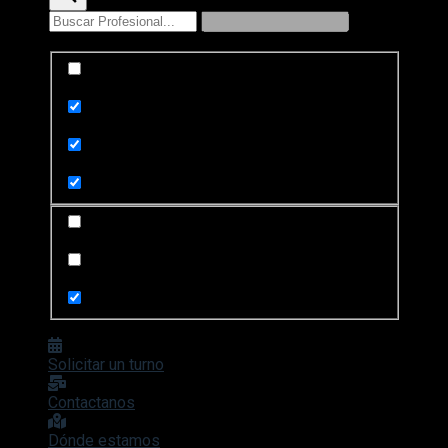
Exact matches only
Search in title
Search in content
Search in posts
Search in pages
Solicitar un turno
Contactanos
Dónde estamos