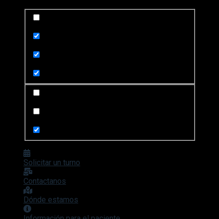
Exact matches only
Search in title
Search in content
Search in posts
Search in pages
Solicitar un turno
Contactanos
Dónde estamos
Información para el paciente