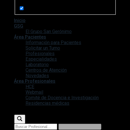
Search in pages
Inicio
GSG
El Grupo San Gerónimo
Área Pacientes
Información para Pacientes
Solicitar un Turno
Profesionales
Especialidades
Laboratorio
Centros de Atención
Novedades
Área Profesionales
HCE
Webmail
Comité de Docencia e Investigación
Residencias médicas