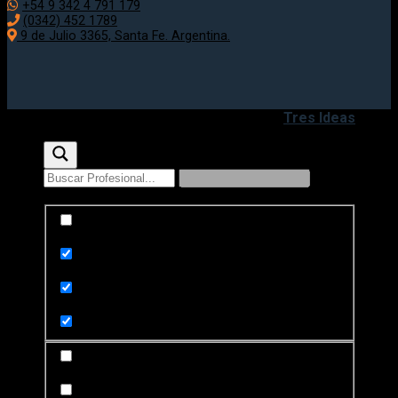
+54 9 342 4 791 179
(0342) 452 1789
9 de Julio 3365, Santa Fe. Argentina.
Copyright 2020 - 2026 ©
Desarrollado por
Tres Ideas
Exact matches only
Search in title
Search in content
Search in posts