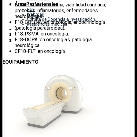
Área Profesionales
F18-FDG: en oncología, viabilidad cardíaca,
HCE
procesos inflamatorios, enfermedades
Webmail
neurológicas.
Comité de Docencia e Investigación
F18-COLINA: en oncología, endocrinología
Residencias médicas
(patología paratiroidea).
F18-PSMA: en oncología.
F18-DOPA: en oncología y patología
neurológica.
CF18-FLT: en oncología.
EQUIPAMIENTO