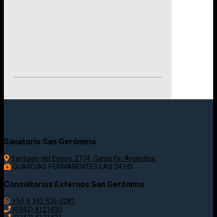
Sanatorio San Gerónimo
Santiago del Estero 2774, Santa Fe. Argentina.
GUARDIAS PERMANENTES LAS 24 HS.
Consultorios Externos San Gerónimo
+54 9 342 526-0281
(0342) 4121430