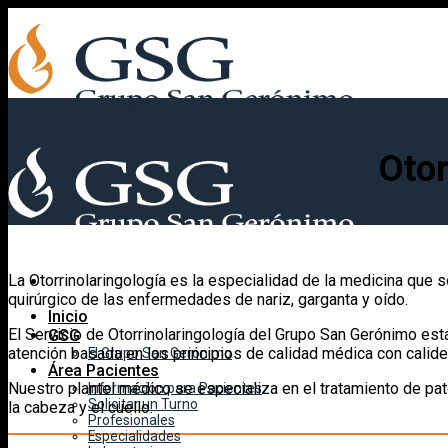
Skip
to
content
Otor
La Otorrinolaringología es la especialidad de la medicina que s
quirúrgico de las enfermedades de nariz, garganta y oído.
Inicio
El Servicio de Otorrinolaringología del Grupo San Gerónimo est
GSG
atención basada en los principios de calidad médica con calid
El Grupo San Gerónimo
Área Pacientes
Nuestro plantel médico se especializa en el tratamiento de pato
Información para Pacientes
Solicitar un Turno
la cabeza y el cuello.
Profesionales
Especialidades