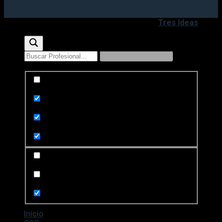
Copyright 2020 - 2026 ©
Desarrollado por
Tres Ideas
Exact matches only
Search in title
Search in content
Search in posts
Search in pages
Inicio