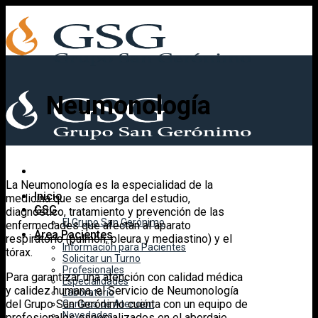
Skip
to
content
Neumonología
La Neumonología es la especialidad de la
Inicio
medicina que se encarga del estudio,
GSG
diagnóstico, tratamiento y prevención de las
El Grupo San Gerónimo
enfermedades que afectan al aparato
Área Pacientes
respiratorio (pulmón, pleura y mediastino) y el
Información para Pacientes
tórax.
Solicitar un Turno
Profesionales
Para garantizar una atención con calidad médica
Especialidades
y calidez humana, el Servicio de Neumonología
Laboratorio
del Grupo San Gerónimo cuenta con un equipo de
Centros de Atención
Novedades
profesionales especializados en el abordaje