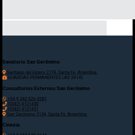
Sanatorio San Gerónimo
Santiago del Estero 2774, Santa Fe. Argentina.
GUARDIAS PERMANENTES LAS 24 HS.
Consultorios Externos San Gerónimo
+54 9 342 526-0281
(0342) 4121430
(0342) 4121431
San Gerónimo 3134, Santa Fe. Argentina.
Cinexia