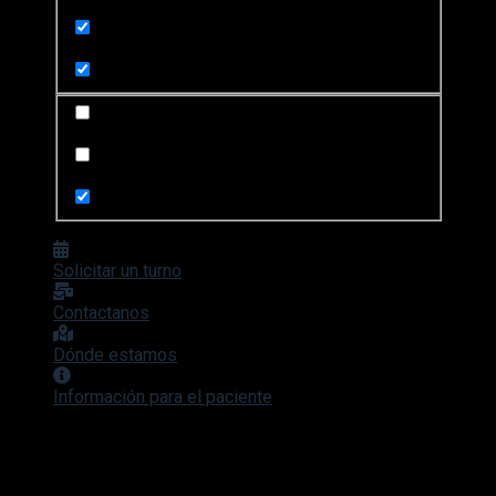
Search in title
Search in content
Search in posts
Search in pages
Solicitar un turno
Contactanos
Dónde estamos
Información para el paciente