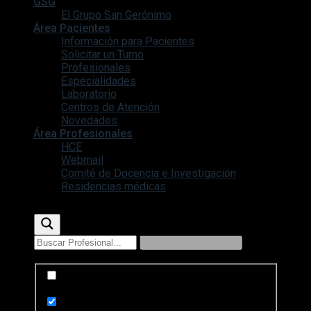
GSG
El Grupo San Gerónimo
Área Pacientes
Información para Pacientes
Solicitar un Turno
Profesionales
Especialidades
Laboratorio
Centros de Atención
Novedades
Área Profesionales
HCE
Webmail
Comité de Docencia e Investigación
Residencias médicas
Exact matches only