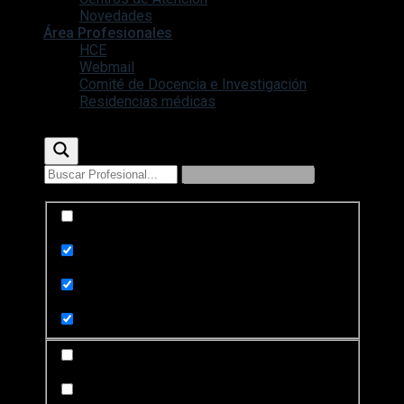
Novedades
Área Profesionales
HCE
Webmail
Comité de Docencia e Investigación
Residencias médicas
Exact matches only
Search in title
Search in content
Search in posts