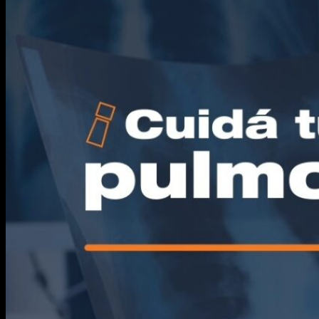
Información para Pacientes
Solicitar un Turno
Profesionales
Especialidades
Laboratorio
Centros de Atención
Novedades
Área Profesionales
HCE
Webmail
Comité de Docencia e Investigación
Residencias médicas