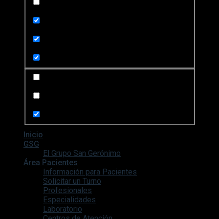
Exact matches only
Search in title
Search in content
Search in posts
Search in pages
Inicio
GSG
El Grupo San Gerónimo
Área Pacientes
Información para Pacientes
Solicitar un Turno
Profesionales
Especialidades
Laboratorio
Centros de Atención