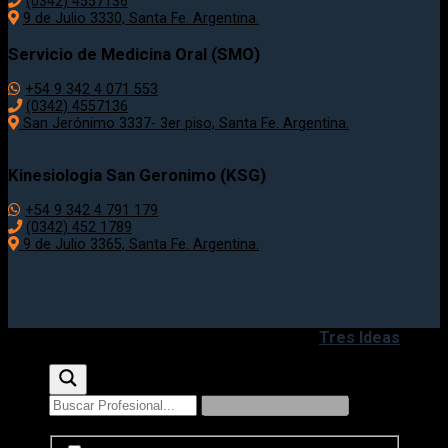
(0342) 4557136
9 de Julio 3330, Santa Fe. Argentina.
Servicio de Medicina Oral (SMO)
+54 9 342 4 071 553
(0342) 4557136
San Jerónimo 3337- 3er piso, Santa Fe. Argentina.
Kinesiologia San Geronimo (KSG)
+54 9 342 4 791 179
(0342) 452 1789
9 de Julio 3365, Santa Fe. Argentina.
Copyright 2020 - 2026 ©
Desarrollado por
Tres Ideas